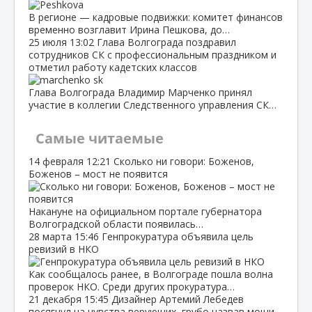
В регионе — кадровые подвижки: комитет финансов
временно возглавит Ирина Пешкова, до…
25 июля
13:02
Глава Волгограда поздравил
сотрудников СК с профессиональным праздником и
отметил работу кадетских классов
Глава Волгограда Владимир Марченко принял
участие в коллегии Следственного управления СК…
Самые читаемые
14 февраля
12:21
Сколько ни говори: Боженов,
Боженов – мост не появится
Накануне на официальном портале губернатора
Волгоградской области появилась…
28 марта
15:46
Генпрокуратура объявила цель
ревизий в НКО
Как сообщалось ранее, в Волгограде пошла волна
проверок НКО. Среди других прокуратура…
21 декабря
15:45
Дизайнер Артемий Лебедев
посягнул на чувства верующих, грубо назвав мощи