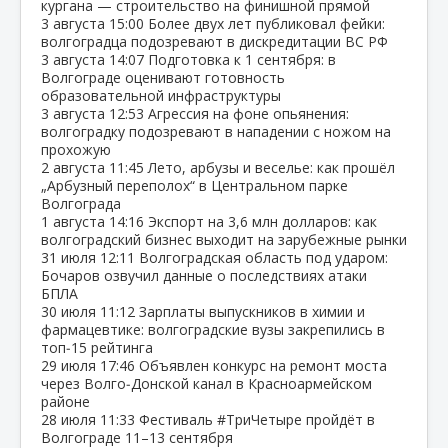
кургана — строительство на финишной прямой
3 августа
15:00
Более двух лет публиковал фейки:
волгоградца подозревают в дискредитации ВС РФ
3 августа
14:07
Подготовка к 1 сентября: в
Волгограде оценивают готовность
образовательной инфраструктуры
3 августа
12:53
Агрессия на фоне опьянения:
волгоградку подозревают в нападении с ножом на
прохожую
2 августа
11:45
Лето, арбузы и веселье: как прошёл
„Арбузный переполох“ в Центральном парке
Волгограда
1 августа
14:16
Экспорт на 3,6 млн долларов: как
волгоградский бизнес выходит на зарубежные рынки
31 июля
12:11
Волгоградская область под ударом:
Бочаров озвучил данные о последствиях атаки
БПЛА
30 июля
11:12
Зарплаты выпускников в химии и
фармацевтике: волгоградские вузы закрепились в
топ‑15 рейтинга
29 июля
17:46
Объявлен конкурс на ремонт моста
через Волго‑Донской канал в Красноармейском
районе
28 июля
11:33
Фестиваль #ТриЧетыре пройдёт в
Волгограде 11–13 сентября