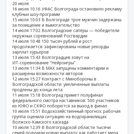
20 июля
16 июля
10:16
УФАС Волгограда остановило рекламу
клубных шоу‑программ
15 июля
10:03
В Волгограде трое мужчин задержаны
за похищение и вымогательство
14 июля
17:02
Волгоградские сапёры — победители
окружных соревнований Росгвардии
14 июля
10:48
150 тысяч рублей и рост
продолжается: зафиксированы новые рекорды
зарплат курьеров
13 июля
15:43
Волгоградцев зовут на
ИТ‑соревнование “Нейроигры”
13 июля
11:34
В МАХ запущены комментарии и
расширены возможности авторов
12 июля
15:27
Контракт с Минобороны в
Волгоградской области: увеличенные выплаты
продлены до конца лета
11 июля
15:18
Волгоград примет полуфинал
федерального смотра наставников: 500 участников
из ЮФО и СКФО поборются за выход в финал
10 июля
15:51
Водохозяйственный прогноз: рабочая
группа оценила ситуацию на водохранилищах
Волжско‑Камского каскада
10 июля
12:39
В Волгоградской области тысячи
семей получили новую выплату: как работает мера