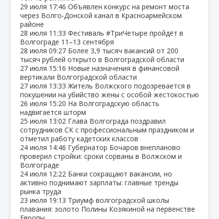
29 июля
17:46
Объявлен конкурс на ремонт моста
через Волго‑Донской канал в Красноармейском
районе
28 июля
11:33
Фестиваль #ТриЧетыре пройдёт в
Волгограде 11–13 сентября
28 июля
09:27
Более 3,9 тысяч вакансий от 200
тысяч рублей открыто в Волгоградской области
27 июля
15:16
Новые назначения в финансовой
вертикали Волгоградской области
27 июля
13:33
Житель Волжского подозревается в
покушении на убийство жены с особой жестокостью
26 июля
15:20
На Волгоградскую область
надвигается шторм
25 июля
13:02
Глава Волгограда поздравил
сотрудников СК с профессиональным праздником и
отметил работу кадетских классов
24 июля
14:46
Губернатор Бочаров внепланово
проверил стройки: сроки сорваны в Волжском и
Волгограде
24 июля
12:22
Банки сокращают вакансии, но
активно поднимают зарплаты: главные тренды
рынка труда
23 июля
19:13
Триумф волгоградской школы
плавания: золото Полины Козякиной на первенстве
Европы