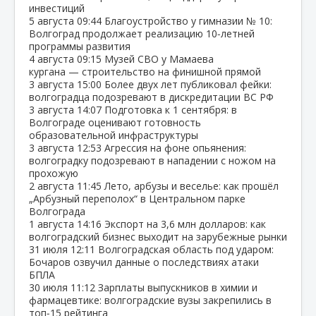
инвестиций
5 августа
09:44
Благоустройство у гимназии № 10:
Волгоград продолжает реализацию 10‑летней
программы развития
4 августа
09:15
Музей СВО у Мамаева
кургана — строительство на финишной прямой
3 августа
15:00
Более двух лет публиковал фейки:
волгоградца подозревают в дискредитации ВС РФ
3 августа
14:07
Подготовка к 1 сентября: в
Волгограде оценивают готовность
образовательной инфраструктуры
3 августа
12:53
Агрессия на фоне опьянения:
волгоградку подозревают в нападении с ножом на
прохожую
2 августа
11:45
Лето, арбузы и веселье: как прошёл
„Арбузный переполох“ в Центральном парке
Волгограда
1 августа
14:16
Экспорт на 3,6 млн долларов: как
волгоградский бизнес выходит на зарубежные рынки
31 июля
12:11
Волгоградская область под ударом:
Бочаров озвучил данные о последствиях атаки
БПЛА
30 июля
11:12
Зарплаты выпускников в химии и
фармацевтике: волгоградские вузы закрепились в
топ‑15 рейтинга