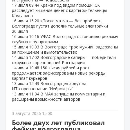
17 июля
09:44
Кража под видом помощи: СК
расследует хищение денег с карты жительницы
Камышина
16 июля
15:20
«После матча — без пробок: в
Волгограде пустят дополнительные электрички
20 июля
16 июля
10:16
УФАС Волгограда остановило рекламу
клубных шоу‑программ
15 июля
10:03
В Волгограде трое мужчин задержаны
за похищение и вымогательство
14 июля
17:02
Волгоградские сапёры — победители
окружных соревнований Росгвардии
14 июля
10:48
150 тысяч рублей и рост
продолжается: зафиксированы новые рекорды
зарплат курьеров
13 июля
15:43
Волгоградцев зовут на
ИТ‑соревнование “Нейроигры”
13 июля
11:34
В МАХ запущены комментарии и
расширены возможности авторов
3 августа 2026 15:00
Более двух лет публиковал
фейки: волгоградца