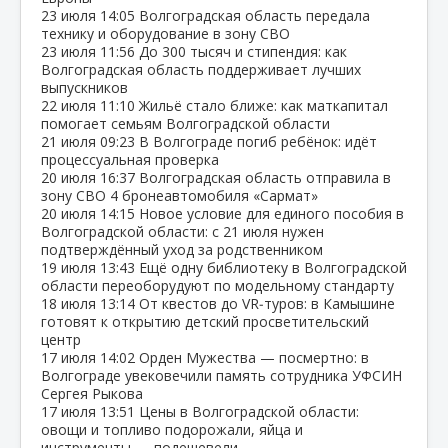
23 июля
14:05
Волгоградская область передала
технику и оборудование в зону СВО
23 июля
11:56
До 300 тысяч и стипендия: как
Волгоградская область поддерживает лучших
выпускников
22 июля
11:10
Жильё стало ближе: как маткапитал
помогает семьям Волгоградской области
21 июля
09:23
В Волгограде погиб ребёнок: идёт
процессуальная проверка
20 июля
16:37
Волгоградская область отправила в
зону СВО 4 бронеавтомобиля «Сармат»
20 июля
14:15
Новое условие для единого пособия в
Волгоградской области: с 21 июля нужен
подтверждённый уход за родственником
19 июля
13:43
Ещё одну библиотеку в Волгоградской
области переоборудуют по модельному стандарту
18 июля
13:14
От квестов до VR‑туров: в Камышине
готовят к открытию детский просветительский
центр
17 июля
14:02
Орден Мужества — посмертно: в
Волгограде увековечили память сотрудника УФСИН
Сергея Рыкова
17 июля
13:51
Цены в Волгоградской области:
овощи и топливо подорожали, яйца и
инструменты — подешевели