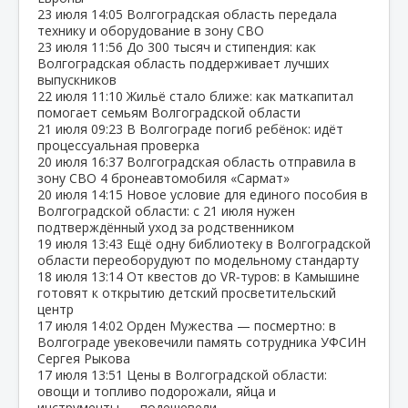
23 июля
14:05
Волгоградская область передала
технику и оборудование в зону СВО
23 июля
11:56
До 300 тысяч и стипендия: как
Волгоградская область поддерживает лучших
выпускников
22 июля
11:10
Жильё стало ближе: как маткапитал
помогает семьям Волгоградской области
21 июля
09:23
В Волгограде погиб ребёнок: идёт
процессуальная проверка
20 июля
16:37
Волгоградская область отправила в
зону СВО 4 бронеавтомобиля «Сармат»
20 июля
14:15
Новое условие для единого пособия в
Волгоградской области: с 21 июля нужен
подтверждённый уход за родственником
19 июля
13:43
Ещё одну библиотеку в Волгоградской
области переоборудуют по модельному стандарту
18 июля
13:14
От квестов до VR‑туров: в Камышине
готовят к открытию детский просветительский
центр
17 июля
14:02
Орден Мужества — посмертно: в
Волгограде увековечили память сотрудника УФСИН
Сергея Рыкова
17 июля
13:51
Цены в Волгоградской области:
овощи и топливо подорожали, яйца и
инструменты — подешевели