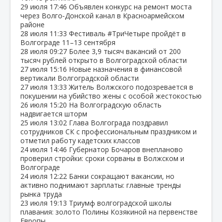
29 июля
17:46
Объявлен конкурс на ремонт моста
через Волго‑Донской канал в Красноармейском
районе
28 июля
11:33
Фестиваль #ТриЧетыре пройдёт в
Волгограде 11–13 сентября
28 июля
09:27
Более 3,9 тысяч вакансий от 200
тысяч рублей открыто в Волгоградской области
27 июля
15:16
Новые назначения в финансовой
вертикали Волгоградской области
27 июля
13:33
Житель Волжского подозревается в
покушении на убийство жены с особой жестокостью
26 июля
15:20
На Волгоградскую область
надвигается шторм
25 июля
13:02
Глава Волгограда поздравил
сотрудников СК с профессиональным праздником и
отметил работу кадетских классов
24 июля
14:46
Губернатор Бочаров внепланово
проверил стройки: сроки сорваны в Волжском и
Волгограде
24 июля
12:22
Банки сокращают вакансии, но
активно поднимают зарплаты: главные тренды
рынка труда
23 июля
19:13
Триумф волгоградской школы
плавания: золото Полины Козякиной на первенстве
Европы