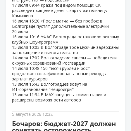
17 июля
09:44
Кража под видом помощи: СК
расследует хищение денег с карты жительницы
Камышина
16 июля
15:20
«После матча — без пробок: в
Волгограде пустят дополнительные электрички
20 июля
16 июля
10:16
УФАС Волгограда остановило рекламу
клубных шоу‑программ
15 июля
10:03
В Волгограде трое мужчин задержаны
за похищение и вымогательство
14 июля
17:02
Волгоградские сапёры — победители
окружных соревнований Росгвардии
14 июля
10:48
150 тысяч рублей и рост
продолжается: зафиксированы новые рекорды
зарплат курьеров
13 июля
15:43
Волгоградцев зовут на
ИТ‑соревнование “Нейроигры”
13 июля
11:34
В МАХ запущены комментарии и
расширены возможности авторов
5 августа 2026 12:32
Бочаров: бюджет‑2027 должен
сочетать осторожность,