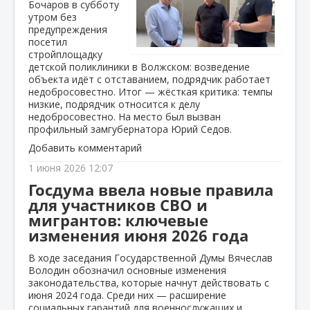
Бочаров в субботу
утром без
предупреждения
посетил
стройплощадку
детской поликлиники в Волжском: возведение
объекта идёт с отставанием, подрядчик работает
недобросовестно. Итог — жёсткая критика: темпы
низкие, подрядчик относится к делу
недобросовестно. На место был вызван
профильный замгубернатора Юрий Седов.
Добавить комментарий
1 июня 2026 12:07
Госдума ввела новые правила
для участников СВО и
мигрантов: ключевые
изменения июня 2026 года
В ходе заседания Государственной Думы Вячеслав
Володин обозначил основные изменения
законодательства, которые начнут действовать с
июня 2024 года. Среди них — расширение
социальных гарантий для военнослужащих и