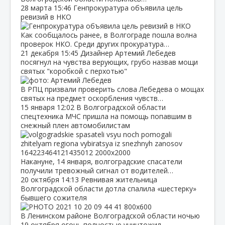
28 марта
15:46
Генпрокуратура объявила цель
ревизий в НКО
Как сообщалось ранее, в Волгограде пошла волна
проверок НКО. Среди других прокуратура…
21 декабря
15:45
Дизайнер Артемий Лебедев
посягнул на чувства верующих, грубо назвав мощи
святых "коробкой с перхотью"
В РПЦ призвали проверить слова Лебедева о мощах
святых на предмет оскорбления чувств…
15 января
12:02
В Волгоградской области
спецтехника МЧС пришла на помощь попавшим в
снежный плен автомобилистам
Накануне, 14 января, волгоградские спасатели
получили тревожный сигнал от водителей…
20 октября
14:13
Ревнивая жительница
Волгоградской области дотла спалила «шестерку»
бывшего сожителя
В Ленинском районе Волгоградской области ночью
19 октября огонь полностью уничтожил…