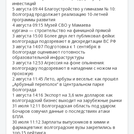
инвестиций
5 августа
09:44
Благоустройство у гимназии № 10:
Волгоград продолжает реализацию 10‑летней
программы развития
4 августа
09:15
Музей СВО у Мамаева
кургана — строительство на финишной прямой
3 августа
15:00
Более двух лет публиковал фейки:
волгоградца подозревают в дискредитации ВС РФ
3 августа
14:07
Подготовка к 1 сентября: в
Волгограде оценивают готовность
образовательной инфраструктуры
3 августа
12:53
Агрессия на фоне опьянения:
волгоградку подозревают в нападении с ножом на
прохожую
2 августа
11:45
Лето, арбузы и веселье: как прошёл
„Арбузный переполох“ в Центральном парке
Волгограда
1 августа
14:16
Экспорт на 3,6 млн долларов: как
волгоградский бизнес выходит на зарубежные рынки
31 июля
12:11
Волгоградская область под ударом:
Бочаров озвучил данные о последствиях атаки
БПЛА
30 июля
11:12
Зарплаты выпускников в химии и
фармацевтике: волгоградские вузы закрепились в
топ‑15 рейтинга