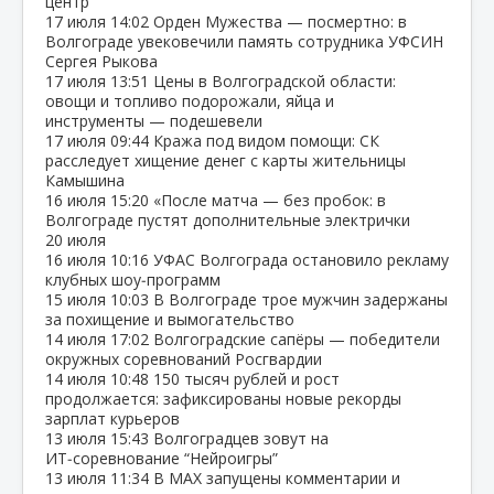
центр
17 июля
14:02
Орден Мужества — посмертно: в
Волгограде увековечили память сотрудника УФСИН
Сергея Рыкова
17 июля
13:51
Цены в Волгоградской области:
овощи и топливо подорожали, яйца и
инструменты — подешевели
17 июля
09:44
Кража под видом помощи: СК
расследует хищение денег с карты жительницы
Камышина
16 июля
15:20
«После матча — без пробок: в
Волгограде пустят дополнительные электрички
20 июля
16 июля
10:16
УФАС Волгограда остановило рекламу
клубных шоу‑программ
15 июля
10:03
В Волгограде трое мужчин задержаны
за похищение и вымогательство
14 июля
17:02
Волгоградские сапёры — победители
окружных соревнований Росгвардии
14 июля
10:48
150 тысяч рублей и рост
продолжается: зафиксированы новые рекорды
зарплат курьеров
13 июля
15:43
Волгоградцев зовут на
ИТ‑соревнование “Нейроигры”
13 июля
11:34
В МАХ запущены комментарии и