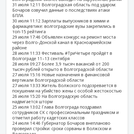
31 июля
12:11
Волгоградская область под ударом:
Бочаров озвучил данные о последствиях атаки
БПЛА
30 июля
11:12
Зарплаты выпускников в химии и
фармацевтике: волгоградские вузы закрепились в
топ‑15 рейтинга
29 июля
17:46
Объявлен конкурс на ремонт моста
через Волго‑Донской канал в Красноармейском
районе
28 июля
11:33
Фестиваль #ТриЧетыре пройдёт в
Волгограде 11–13 сентября
28 июля
09:27
Более 3,9 тысяч вакансий от 200
тысяч рублей открыто в Волгоградской области
27 июля
15:16
Новые назначения в финансовой
вертикали Волгоградской области
27 июля
13:33
Житель Волжского подозревается в
покушении на убийство жены с особой жестокостью
26 июля
15:20
На Волгоградскую область
надвигается шторм
25 июля
13:02
Глава Волгограда поздравил
сотрудников СК с профессиональным праздником и
отметил работу кадетских классов
24 июля
14:46
Губернатор Бочаров внепланово
проверил стройки: сроки сорваны в Волжском и
Волгограде