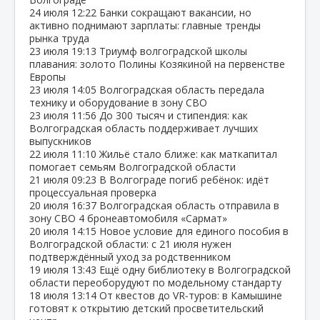
24 июля
12:22
Банки сокращают вакансии, но
активно поднимают зарплаты: главные тренды
рынка труда
23 июля
19:13
Триумф волгоградской школы
плавания: золото Полины Козякиной на первенстве
Европы
23 июля
14:05
Волгоградская область передала
технику и оборудование в зону СВО
23 июля
11:56
До 300 тысяч и стипендия: как
Волгоградская область поддерживает лучших
выпускников
22 июля
11:10
Жильё стало ближе: как маткапитал
помогает семьям Волгоградской области
21 июля
09:23
В Волгограде погиб ребёнок: идёт
процессуальная проверка
20 июля
16:37
Волгоградская область отправила в
зону СВО 4 бронеавтомобиля «Сармат»
20 июля
14:15
Новое условие для единого пособия в
Волгоградской области: с 21 июля нужен
подтверждённый уход за родственником
19 июля
13:43
Ещё одну библиотеку в Волгоградской
области переоборудуют по модельному стандарту
18 июля
13:14
От квестов до VR‑туров: в Камышине
готовят к открытию детский просветительский