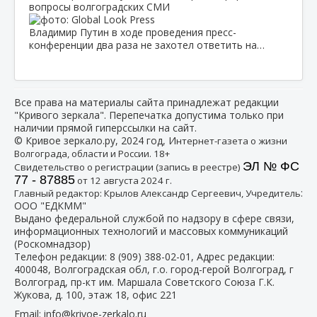
вопросы волгоградских СМИ
Владимир Путин в ходе проведения пресс-
конференции два раза не захотел ответить на…
Все права на материалы сайта принадлежат редакции
"Кривого зеркала". Перепечатка допустима только при
наличии прямой гиперссылки на сайт.
© Кривое зеркало.ру, 2024 год, И
нтернет-газета о жизни
Волгограда, области и России. 18+
ЭЛ № ФС
Свидетельство о регистрации (запись в реестре)
77 - 87885
от 12 августа 2024 г.
:
Главный редактор: Крылов Александр Сергеевич, Учредитель
ООО "ЕДКММ"
Выдано федеральной службой по надзору в сфере связи,
информационных технологий и массовых коммуникаций
(Роскомнадзор)
Телефон редакции:
8 (909) 388-02-01
, Адрес редакции:
400048, Волгоградская обл, г.о. город-герой Волгоград, г
Волгоград, пр-кт им. Маршала Советского Союза Г.К.
Жукова, д. 100, этаж 18, офис 221
Email:
info@krivoe-zerkalo.ru