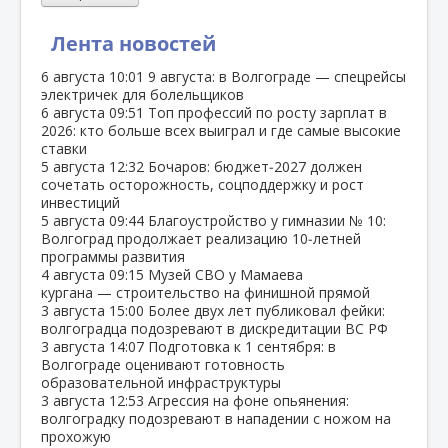
Лента новостей
6 августа
10:01
9 августа: в Волгограде — спецрейсы
электричек для болельщиков
6 августа
09:51
Топ профессий по росту зарплат в
2026: кто больше всех выиграл и где самые высокие
ставки
5 августа
12:32
Бочаров: бюджет‑2027 должен
сочетать осторожность, соцподдержку и рост
инвестиций
5 августа
09:44
Благоустройство у гимназии № 10:
Волгоград продолжает реализацию 10‑летней
программы развития
4 августа
09:15
Музей СВО у Мамаева
кургана — строительство на финишной прямой
3 августа
15:00
Более двух лет публиковал фейки:
волгоградца подозревают в дискредитации ВС РФ
3 августа
14:07
Подготовка к 1 сентября: в
Волгограде оценивают готовность
образовательной инфраструктуры
3 августа
12:53
Агрессия на фоне опьянения:
волгоградку подозревают в нападении с ножом на
прохожую