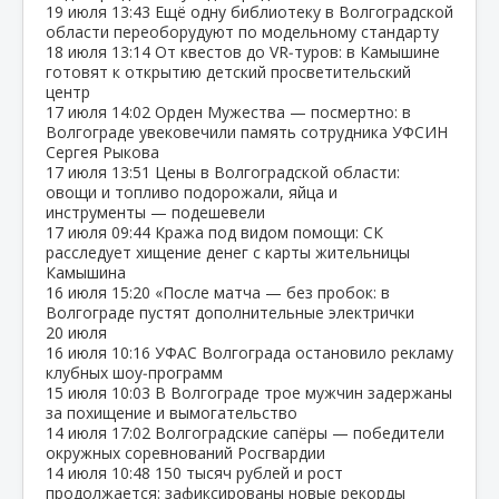
19 июля
13:43
Ещё одну библиотеку в Волгоградской
области переоборудуют по модельному стандарту
18 июля
13:14
От квестов до VR‑туров: в Камышине
готовят к открытию детский просветительский
центр
17 июля
14:02
Орден Мужества — посмертно: в
Волгограде увековечили память сотрудника УФСИН
Сергея Рыкова
17 июля
13:51
Цены в Волгоградской области:
овощи и топливо подорожали, яйца и
инструменты — подешевели
17 июля
09:44
Кража под видом помощи: СК
расследует хищение денег с карты жительницы
Камышина
16 июля
15:20
«После матча — без пробок: в
Волгограде пустят дополнительные электрички
20 июля
16 июля
10:16
УФАС Волгограда остановило рекламу
клубных шоу‑программ
15 июля
10:03
В Волгограде трое мужчин задержаны
за похищение и вымогательство
14 июля
17:02
Волгоградские сапёры — победители
окружных соревнований Росгвардии
14 июля
10:48
150 тысяч рублей и рост
продолжается: зафиксированы новые рекорды