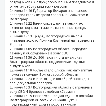
сотрудников СК с профессиональным праздником и
отметил работу кадетских классов
24 июля
14:46
Губернатор Бочаров внепланово
проверил стройки: сроки сорваны в Волжском и
Волгограде
24 июля
12:22
Банки сокращают вакансии, но
активно поднимают зарплаты: главные тренды
рынка труда
23 июля
19:13
Триумф волгоградской школы
плавания: золото Полины Козякиной на первенстве
Европы
23 июля
14:05
Волгоградская область передала
технику и оборудование в зону СВО
23 июля
11:56
До 300 тысяч и стипендия: как
Волгоградская область поддерживает лучших
выпускников
22 июля
11:10
Жильё стало ближе: как маткапитал
помогает семьям Волгоградской области
21 июля
09:23
В Волгограде погиб ребёнок: идёт
процессуальная проверка
20 июля
16:37
Волгоградская область отправила в
зону СВО 4 бронеавтомобиля «Сармат»
20 июля
14:15
Новое условие для единого пособия в
Волгоградской области: с 21 июля нужен
подтверждённый уход за родственником