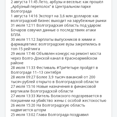
2 августа
11:45
Лето, арбузы и веселье: как прошёл
„Арбузный переполох“ в Центральном парке
Волгограда
1 августа
14:16
Экспорт на 3,6 млн долларов: как
волгоградский бизнес выходит на зарубежные рынки
31 июля
12:11
Волгоградская область под ударом:
Бочаров озвучил данные о последствиях атаки
БПЛА
30 июля
11:12
Зарплаты выпускников в химии и
фармацевтике: волгоградские вузы закрепились в
топ‑15 рейтинга
29 июля
17:46
Объявлен конкурс на ремонт моста
через Волго‑Донской канал в Красноармейском
районе
28 июля
11:33
Фестиваль #ТриЧетыре пройдёт в
Волгограде 11–13 сентября
28 июля
09:27
Более 3,9 тысяч вакансий от 200
тысяч рублей открыто в Волгоградской области
27 июля
15:16
Новые назначения в финансовой
вертикали Волгоградской области
27 июля
13:33
Житель Волжского подозревается в
покушении на убийство жены с особой жестокостью
26 июля
15:20
На Волгоградскую область
надвигается шторм
25 июля
13:02
Глава Волгограда поздравил