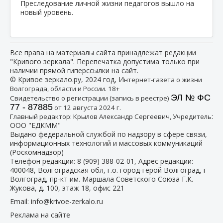
Преследование личной жизни педагогов вышло на
новый уровень.
Все права на материалы сайта принадлежат редакции
"Кривого зеркала". Перепечатка допустима только при
наличии прямой гиперссылки на сайт.
© Кривое зеркало.ру, 2024 год, И
нтернет-газета о жизни
Волгограда, области и России. 18+
ЭЛ № ФС
Свидетельство о регистрации (запись в реестре)
77 - 87885
от 12 августа 2024 г.
:
Главный редактор: Крылов Александр Сергеевич, Учредитель
ООО "ЕДКММ"
Выдано федеральной службой по надзору в сфере связи,
информационных технологий и массовых коммуникаций
(Роскомнадзор)
Телефон редакции:
8 (909) 388-02-01
, Адрес редакции:
400048, Волгоградская обл, г.о. город-герой Волгоград, г
Волгоград, пр-кт им. Маршала Советского Союза Г.К.
Жукова, д. 100, этаж 18, офис 221
Email:
info@krivoe-zerkalo.ru
Реклама на сайте