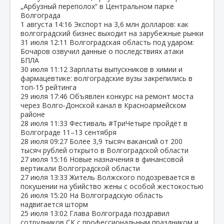
„Арбузный переполох“ в Центральном парке
Волгограда
1 августа
14:16
Экспорт на 3,6 млн долларов: как
волгоградский бизнес выходит на зарубежные рынки
31 июля
12:11
Волгоградская область под ударом:
Бочаров озвучил данные о последствиях атаки
БПЛА
30 июля
11:12
Зарплаты выпускников в химии и
фармацевтике: волгоградские вузы закрепились в
топ‑15 рейтинга
29 июля
17:46
Объявлен конкурс на ремонт моста
через Волго‑Донской канал в Красноармейском
районе
28 июля
11:33
Фестиваль #ТриЧетыре пройдёт в
Волгограде 11–13 сентября
28 июля
09:27
Более 3,9 тысяч вакансий от 200
тысяч рублей открыто в Волгоградской области
27 июля
15:16
Новые назначения в финансовой
вертикали Волгоградской области
27 июля
13:33
Житель Волжского подозревается в
покушении на убийство жены с особой жестокостью
26 июля
15:20
На Волгоградскую область
надвигается шторм
25 июля
13:02
Глава Волгограда поздравил
сотрудников СК с профессиональным праздником и