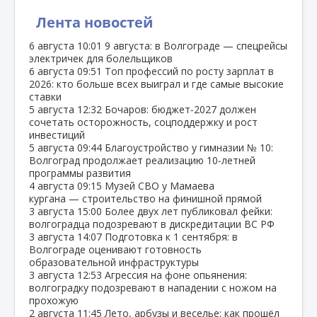
Лента новостей
6 августа
10:01
9 августа: в Волгограде — спецрейсы
электричек для болельщиков
6 августа
09:51
Топ профессий по росту зарплат в
2026: кто больше всех выиграл и где самые высокие
ставки
5 августа
12:32
Бочаров: бюджет‑2027 должен
сочетать осторожность, соцподдержку и рост
инвестиций
5 августа
09:44
Благоустройство у гимназии № 10:
Волгоград продолжает реализацию 10‑летней
программы развития
4 августа
09:15
Музей СВО у Мамаева
кургана — строительство на финишной прямой
3 августа
15:00
Более двух лет публиковал фейки:
волгоградца подозревают в дискредитации ВС РФ
3 августа
14:07
Подготовка к 1 сентября: в
Волгограде оценивают готовность
образовательной инфраструктуры
3 августа
12:53
Агрессия на фоне опьянения:
волгоградку подозревают в нападении с ножом на
прохожую
2 августа
11:45
Лето, арбузы и веселье: как прошёл