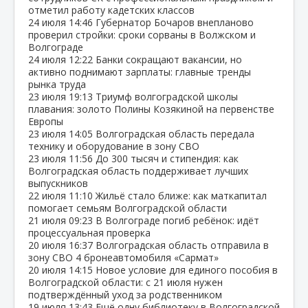
отметил работу кадетских классов
24 июля
14:46
Губернатор Бочаров внепланово
проверил стройки: сроки сорваны в Волжском и
Волгограде
24 июля
12:22
Банки сокращают вакансии, но
активно поднимают зарплаты: главные тренды
рынка труда
23 июля
19:13
Триумф волгоградской школы
плавания: золото Полины Козякиной на первенстве
Европы
23 июля
14:05
Волгоградская область передала
технику и оборудование в зону СВО
23 июля
11:56
До 300 тысяч и стипендия: как
Волгоградская область поддерживает лучших
выпускников
22 июля
11:10
Жильё стало ближе: как маткапитал
помогает семьям Волгоградской области
21 июля
09:23
В Волгограде погиб ребёнок: идёт
процессуальная проверка
20 июля
16:37
Волгоградская область отправила в
зону СВО 4 бронеавтомобиля «Сармат»
20 июля
14:15
Новое условие для единого пособия в
Волгоградской области: с 21 июля нужен
подтверждённый уход за родственником
19 июля
13:43
Ещё одну библиотеку в Волгоградской