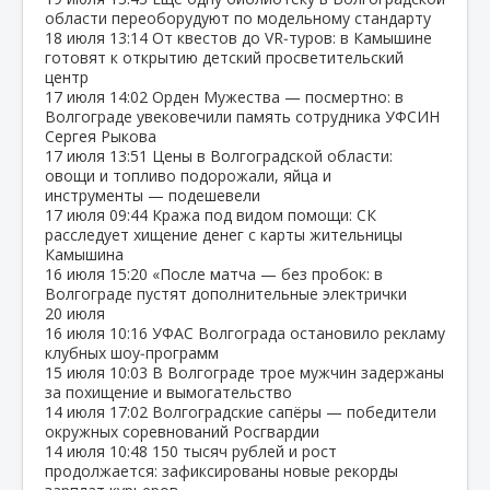
области переоборудуют по модельному стандарту
18 июля
13:14
От квестов до VR‑туров: в Камышине
готовят к открытию детский просветительский
центр
17 июля
14:02
Орден Мужества — посмертно: в
Волгограде увековечили память сотрудника УФСИН
Сергея Рыкова
17 июля
13:51
Цены в Волгоградской области:
овощи и топливо подорожали, яйца и
инструменты — подешевели
17 июля
09:44
Кража под видом помощи: СК
расследует хищение денег с карты жительницы
Камышина
16 июля
15:20
«После матча — без пробок: в
Волгограде пустят дополнительные электрички
20 июля
16 июля
10:16
УФАС Волгограда остановило рекламу
клубных шоу‑программ
15 июля
10:03
В Волгограде трое мужчин задержаны
за похищение и вымогательство
14 июля
17:02
Волгоградские сапёры — победители
окружных соревнований Росгвардии
14 июля
10:48
150 тысяч рублей и рост
продолжается: зафиксированы новые рекорды