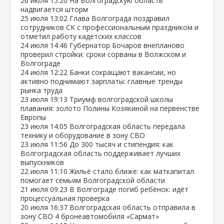
26 июля
15:20
На Волгоградскую область
надвигается шторм
25 июля
13:02
Глава Волгограда поздравил
сотрудников СК с профессиональным праздником и
отметил работу кадетских классов
24 июля
14:46
Губернатор Бочаров внепланово
проверил стройки: сроки сорваны в Волжском и
Волгограде
24 июля
12:22
Банки сокращают вакансии, но
активно поднимают зарплаты: главные тренды
рынка труда
23 июля
19:13
Триумф волгоградской школы
плавания: золото Полины Козякиной на первенстве
Европы
23 июля
14:05
Волгоградская область передала
технику и оборудование в зону СВО
23 июля
11:56
До 300 тысяч и стипендия: как
Волгоградская область поддерживает лучших
выпускников
22 июля
11:10
Жильё стало ближе: как маткапитал
помогает семьям Волгоградской области
21 июля
09:23
В Волгограде погиб ребёнок: идёт
процессуальная проверка
20 июля
16:37
Волгоградская область отправила в
зону СВО 4 бронеавтомобиля «Сармат»