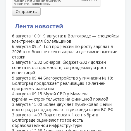
Отправить
Лента новостей
6 августа
10:01
9 августа: в Волгограде — спецрейсы
электричек для болельщиков
6 августа
09:51
Топ профессий по росту зарплат в
2026: кто больше всех выиграл и где самые высокие
ставки
5 августа
12:32
Бочаров: бюджет‑2027 должен
сочетать осторожность, соцподдержку и рост
инвестиций
5 августа
09:44
Благоустройство у гимназии № 10:
Волгоград продолжает реализацию 10‑летней
программы развития
4 августа
09:15
Музей СВО у Мамаева
кургана — строительство на финишной прямой
3 августа
15:00
Более двух лет публиковал фейки:
волгоградца подозревают в дискредитации ВС РФ
3 августа
14:07
Подготовка к 1 сентября: в
Волгограде оценивают готовность
образовательной инфраструктуры
3 августа
12:53
Агрессия на фоне опьянения: