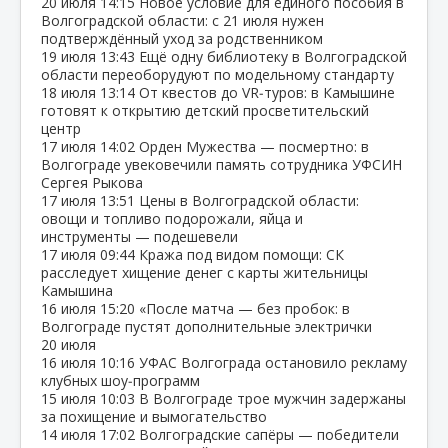
20 июля
14:15
Новое условие для единого пособия в
Волгоградской области: с 21 июля нужен
подтверждённый уход за родственником
19 июля
13:43
Ещё одну библиотеку в Волгоградской
области переоборудуют по модельному стандарту
18 июля
13:14
От квестов до VR‑туров: в Камышине
готовят к открытию детский просветительский
центр
17 июля
14:02
Орден Мужества — посмертно: в
Волгограде увековечили память сотрудника УФСИН
Сергея Рыкова
17 июля
13:51
Цены в Волгоградской области:
овощи и топливо подорожали, яйца и
инструменты — подешевели
17 июля
09:44
Кража под видом помощи: СК
расследует хищение денег с карты жительницы
Камышина
16 июля
15:20
«После матча — без пробок: в
Волгограде пустят дополнительные электрички
20 июля
16 июля
10:16
УФАС Волгограда остановило рекламу
клубных шоу‑программ
15 июля
10:03
В Волгограде трое мужчин задержаны
за похищение и вымогательство
14 июля
17:02
Волгоградские сапёры — победители