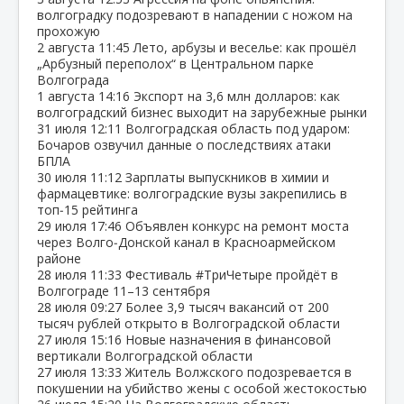
волгоградку подозревают в нападении с ножом на
прохожую
2 августа
11:45
Лето, арбузы и веселье: как прошёл
„Арбузный переполох“ в Центральном парке
Волгограда
1 августа
14:16
Экспорт на 3,6 млн долларов: как
волгоградский бизнес выходит на зарубежные рынки
31 июля
12:11
Волгоградская область под ударом:
Бочаров озвучил данные о последствиях атаки
БПЛА
30 июля
11:12
Зарплаты выпускников в химии и
фармацевтике: волгоградские вузы закрепились в
топ‑15 рейтинга
29 июля
17:46
Объявлен конкурс на ремонт моста
через Волго‑Донской канал в Красноармейском
районе
28 июля
11:33
Фестиваль #ТриЧетыре пройдёт в
Волгограде 11–13 сентября
28 июля
09:27
Более 3,9 тысяч вакансий от 200
тысяч рублей открыто в Волгоградской области
27 июля
15:16
Новые назначения в финансовой
вертикали Волгоградской области
27 июля
13:33
Житель Волжского подозревается в
покушении на убийство жены с особой жестокостью