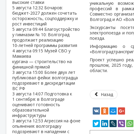
высокие ставки
уникальную возмо
5 августа
12:32
Бочаров:
профессий в рамка
бюджет‑2027 должен сочетать
Совместно организа
осторожность, соцподдержку и
Волгоград и АО «Вол
рост инвестиций
Экскурсанты посе
5 августа
09:44
Благоустройство
электропоезда и по
у гимназии № 10: Волгоград
поезда.
продолжает реализацию
10‑летней программы развития
Информацию о ср
4 августа
09:15
Музей СВО у
«Волгоградтрансприг
Мамаева
Проект успешно реа
кургана — строительство на
прошлом, 2025 году,
финишной прямой
области.
3 августа
15:00
Более двух лет
публиковал фейки: волгоградца
подозревают в дискредитации
ВС РФ
3 августа
14:07
Подготовка к
Назад
1 сентября: в Волгограде
оценивают готовность
образовательной
инфраструктуры
3 августа
12:53
Агрессия на фоне
опьянения: волгоградку
подозревают в нападении с