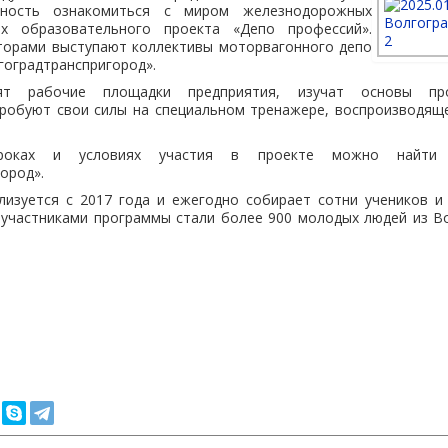
жность ознакомиться с миром железнодорожных
х образовательного проекта «Депо профессий».
торами выступают коллективы моторвагонного депо
гоградтранспригород».
тят рабочие площадки предприятия, изучат основы пр
пробуют свои силы на специальном тренажере, воспроизводящ
оках и условиях участия в проекте можно найти
ород».
лизуется с 2017 года и ежегодно собирает сотни учеников и 
 участниками программы стали более 900 молодых людей из В