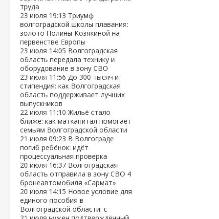
труда
23 июля
19:13
Триумф
волгоградской школы плавания:
золото Полины Козякиной на
первенстве Европы
23 июля
14:05
Волгоградская
область передала технику и
оборудование в зону СВО
23 июля
11:56
До 300 тысяч и
стипендия: как Волгоградская
область поддерживает лучших
выпускников
22 июля
11:10
Жильё стало
ближе: как маткапитал помогает
семьям Волгоградской области
21 июля
09:23
В Волгограде
погиб ребёнок: идёт
процессуальная проверка
20 июля
16:37
Волгоградская
область отправила в зону СВО 4
бронеавтомобиля «Сармат»
20 июля
14:15
Новое условие для
единого пособия в
Волгоградской области: с
21 июля нужен подтверждённый