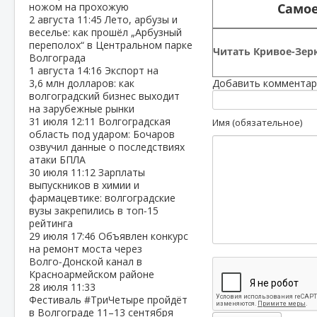
Самое
ножом на прохожую
2 августа
11:45
Лето, арбузы и
веселье: как прошёл „Арбузный
переполох“ в Центральном парке
Читать Кривое-Зерк
Волгограда
1 августа
14:16
Экспорт на
3,6 млн долларов: как
Добавить комментар
волгоградский бизнес выходит
на зарубежные рынки
31 июля
12:11
Волгоградская
Имя (обязательное)
область под ударом: Бочаров
озвучил данные о последствиях
атаки БПЛА
30 июля
11:12
Зарплаты
выпускников в химии и
фармацевтике: волгоградские
вузы закрепились в топ‑15
рейтинга
29 июля
17:46
Объявлен конкурс
на ремонт моста через
Волго‑Донской канал в
Красноармейском районе
28 июля
11:33
Фестиваль #ТриЧетыре пройдёт
в Волгограде 11–13 сентября