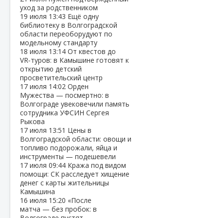
уход за родственником
19 июля
13:43
Ещё одну
библиотеку в Волгоградской
области переоборудуют по
модельному стандарту
18 июля
13:14
От квестов до
VR‑туров: в Камышине готовят к
открытию детский
просветительский центр
17 июля
14:02
Орден
Мужества — посмертно: в
Волгограде увековечили память
сотрудника УФСИН Сергея
Рыкова
17 июля
13:51
Цены в
Волгоградской области: овощи и
топливо подорожали, яйца и
инструменты — подешевели
17 июля
09:44
Кража под видом
помощи: СК расследует хищение
денег с карты жительницы
Камышина
16 июля
15:20
«После
матча — без пробок: в
Волгограде пустят