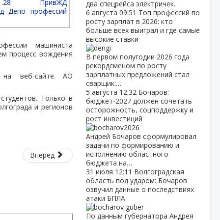
два спецрейса электричек.
6 августа
09:51
Топ профессий по
росту зарплат в 2026: кто
больше всех выиграл и где самые
высокие ставки
офессии машиниста
ем процесс вождения
В первом полугодии 2026 года
рекордсменом по росту
зарплатных предложений стал
 на веб-сайте АО
сварщик:…
5 августа
12:32
Бочаров:
студентов. Только в
бюджет‑2027 должен сочетать
олгограда и регионов
осторожность, соцподдержку и
рост инвестиций
Андрей Бочаров сформулировал
задачи по формированию и
исполнению областного
Вперед
бюджета на…
31 июля
12:11
Волгоградская
область под ударом: Бочаров
озвучил данные о последствиях
атаки БПЛА
По данным губернатора Андрея