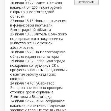
Отправить
28 июля
09:27
Более 3,9 тысяч
вакансий от 200 тысяч рублей
открыто в Волгоградской
области
27 июля
15:16
Новые назначения
в финансовой вертикали
Волгоградской области
27 июля
13:33
Житель Волжского
подозревается в покушении на
убийство жены с особой
жестокостью
26 июля
15:20
На Волгоградскую
область надвигается шторм
25 июля
13:02
Глава Волгограда
поздравил сотрудников СК с
профессиональным праздником и
отметил работу кадетских
классов
24 июля
14:46
Губернатор
Бочаров внепланово проверил
стройки: сроки сорваны в
Волжском и Волгограде
24 июля
12:22
Банки сокращают
вакансии, но активно поднимают
зарплаты: главные тренды рынка