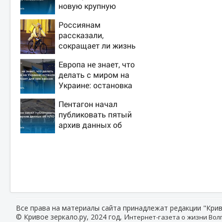
новую крупную
войну в Европе
Россиянам
неизбежной
рассказали,
сокращает ли жизнь
ночная работа
Европа не знает, что
делать с миром на
Украине: остановка
боев грозит для нее
Пентагон начал
хаосом
публиковать пятый
архив данных об
НЛО
Все права на материалы сайта принадлежат редакции "Крив
© Кривое зеркало.ру, 2024 год, И
нтернет-газета о жизни Волг