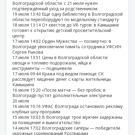
Волгоградской области: с 21 июля нужен
подтверждённый уход за родственником
19 июля
13:43
Ещё одну библиотеку в Волгоградской
области переоборудуют по модельному стандарту
18 июля
13:14
От квестов до VR‑туров: в Камышине
готовят к открытию детский просветительский
центр
17 июля
14:02
Орден Мужества — посмертно: в
Волгограде увековечили память сотрудника УФСИН
Сергея Рыкова
17 июля
13:51
Цены в Волгоградской области:
овощи и топливо подорожали, яйца и
инструменты — подешевели
17 июля
09:44
Кража под видом помощи: СК
расследует хищение денег с карты жительницы
Камышина
16 июля
15:20
«После матча — без пробок: в
Волгограде пустят дополнительные электрички
20 июля
16 июля
10:16
УФАС Волгограда остановило рекламу
клубных шоу‑программ
15 июля
10:03
В Волгограде трое мужчин задержаны
за похищение и вымогательство
14 июля
17:02
Волгоградские сапёры — победители
окружных соревнований Росгвардии