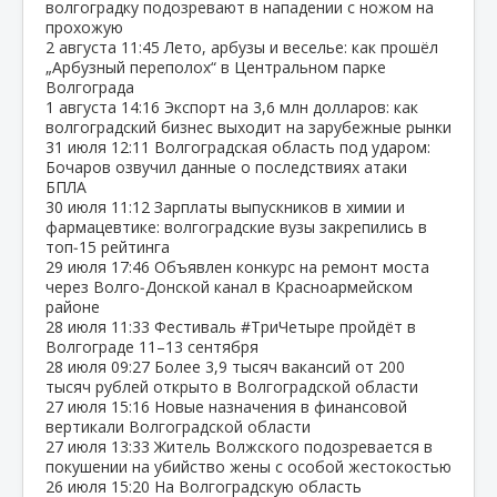
волгоградку подозревают в нападении с ножом на
прохожую
2 августа
11:45
Лето, арбузы и веселье: как прошёл
„Арбузный переполох“ в Центральном парке
Волгограда
1 августа
14:16
Экспорт на 3,6 млн долларов: как
волгоградский бизнес выходит на зарубежные рынки
31 июля
12:11
Волгоградская область под ударом:
Бочаров озвучил данные о последствиях атаки
БПЛА
30 июля
11:12
Зарплаты выпускников в химии и
фармацевтике: волгоградские вузы закрепились в
топ‑15 рейтинга
29 июля
17:46
Объявлен конкурс на ремонт моста
через Волго‑Донской канал в Красноармейском
районе
28 июля
11:33
Фестиваль #ТриЧетыре пройдёт в
Волгограде 11–13 сентября
28 июля
09:27
Более 3,9 тысяч вакансий от 200
тысяч рублей открыто в Волгоградской области
27 июля
15:16
Новые назначения в финансовой
вертикали Волгоградской области
27 июля
13:33
Житель Волжского подозревается в
покушении на убийство жены с особой жестокостью
26 июля
15:20
На Волгоградскую область