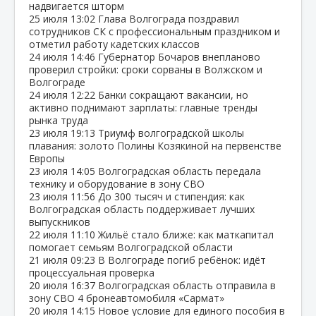
надвигается шторм
25 июля
13:02
Глава Волгограда поздравил
сотрудников СК с профессиональным праздником и
отметил работу кадетских классов
24 июля
14:46
Губернатор Бочаров внепланово
проверил стройки: сроки сорваны в Волжском и
Волгограде
24 июля
12:22
Банки сокращают вакансии, но
активно поднимают зарплаты: главные тренды
рынка труда
23 июля
19:13
Триумф волгоградской школы
плавания: золото Полины Козякиной на первенстве
Европы
23 июля
14:05
Волгоградская область передала
технику и оборудование в зону СВО
23 июля
11:56
До 300 тысяч и стипендия: как
Волгоградская область поддерживает лучших
выпускников
22 июля
11:10
Жильё стало ближе: как маткапитал
помогает семьям Волгоградской области
21 июля
09:23
В Волгограде погиб ребёнок: идёт
процессуальная проверка
20 июля
16:37
Волгоградская область отправила в
зону СВО 4 бронеавтомобиля «Сармат»
20 июля
14:15
Новое условие для единого пособия в