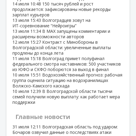
14 июля
10:48
150 тысяч рублей и рост
продолжается: зафиксированы новые рекорды
зарплат курьеров
13 июля
15:43
Волгоградцев зовут на
ИТ‑соревнование “Нейроигры”
13 июля
11:34
В МАХ запущены комментарии и
расширены возможности авторов
12 июля
15:27
Контракт с Минобороны в
Волгоградской области: увеличенные выплаты
продлены до конца лета
11 июля
15:18
Волгоград примет полуфинал
федерального смотра наставников: 500 участников
из ЮФО и СКФО поборются за выход в финал
10 июля
15:51
Водохозяйственный прогноз: рабочая
группа оценила ситуацию на водохранилищах
Волжско‑Камского каскада
10 июля
12:39
В Волгоградской области тысячи
семей получили новую выплату: как работает мера
поддержки
Главные новости
31 июля
12:11
Волгоградская область под ударом:
Бочаров озвучил данные о последствиях атаки