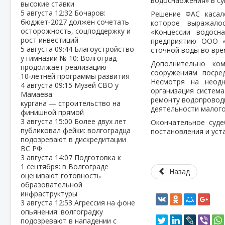
водоснабжения» в су
высокие ставки
5 августа
12:32
Бочаров:
Решение ФАС касал
бюджет‑2027 должен сочетать
которое выражало
осторожность, соцподдержку и
«Концессии водосн
рост инвестиций
предприятию ООО 
5 августа
09:44
Благоустройство
сточной воды во вре
у гимназии № 10: Волгоград
Дополнительно ком
продолжает реализацию
сооружениям посре
10‑летней программы развития
Несмотря на неод
4 августа
09:15
Музей СВО у
организация систем
Мамаева
ремонту водопровод
кургана — строительство на
деятельности малого
финишной прямой
3 августа
15:00
Более двух лет
Окончательное суд
публиковал фейки: волгоградца
постановления и уст
подозревают в дискредитации
ВС РФ
3 августа
14:07
Подготовка к
1 сентября: в Волгограде
Назад
оценивают готовность
образовательной
инфраструктуры
3 августа
12:53
Агрессия на фоне
опьянения: волгоградку
подозревают в нападении с