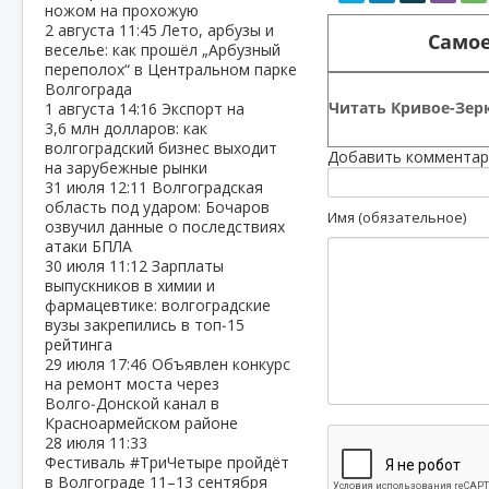
ножом на прохожую
2 августа
11:45
Лето, арбузы и
Самое
веселье: как прошёл „Арбузный
переполох“ в Центральном парке
Волгограда
Читать Кривое-Зерк
1 августа
14:16
Экспорт на
3,6 млн долларов: как
волгоградский бизнес выходит
Добавить комментар
на зарубежные рынки
31 июля
12:11
Волгоградская
область под ударом: Бочаров
Имя (обязательное)
озвучил данные о последствиях
атаки БПЛА
30 июля
11:12
Зарплаты
выпускников в химии и
фармацевтике: волгоградские
вузы закрепились в топ‑15
рейтинга
29 июля
17:46
Объявлен конкурс
на ремонт моста через
Волго‑Донской канал в
Красноармейском районе
28 июля
11:33
Фестиваль #ТриЧетыре пройдёт
в Волгограде 11–13 сентября