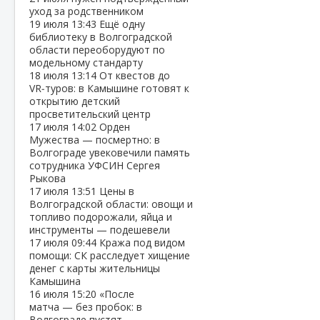
уход за родственником
19 июля
13:43
Ещё одну
библиотеку в Волгоградской
области переоборудуют по
модельному стандарту
18 июля
13:14
От квестов до
VR‑туров: в Камышине готовят к
открытию детский
просветительский центр
17 июля
14:02
Орден
Мужества — посмертно: в
Волгограде увековечили память
сотрудника УФСИН Сергея
Рыкова
17 июля
13:51
Цены в
Волгоградской области: овощи и
топливо подорожали, яйца и
инструменты — подешевели
17 июля
09:44
Кража под видом
помощи: СК расследует хищение
денег с карты жительницы
Камышина
16 июля
15:20
«После
матча — без пробок: в
Волгограде пустят