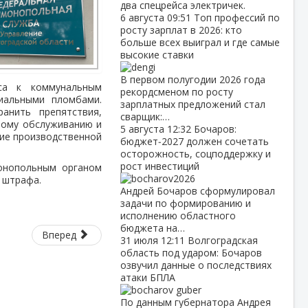
два спецрейса электричек.
6 августа
09:51
Топ профессий по
росту зарплат в 2026: кто
больше всех выиграл и где самые
высокие ставки
В первом полугодии 2026 года
еса к коммунальным
рекордсменом по росту
иальными пломбами.
зарплатных предложений стал
нить препятствия,
сварщик:…
ному обслуживанию и
5 августа
12:32
Бочаров:
ие производственной
бюджет‑2027 должен сочетать
осторожность, соцподдержку и
рост инвестиций
онопольным органом
 штрафа.
Андрей Бочаров сформулировал
задачи по формированию и
исполнению областного
бюджета на…
Вперед
31 июля
12:11
Волгоградская
область под ударом: Бочаров
озвучил данные о последствиях
атаки БПЛА
По данным губернатора Андрея