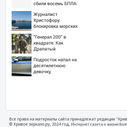
сбили восемь БПЛА:
эвакуированы 800
Журналист
сотрудников
Христофору:
Wildberries
блокировка морских
портов —
“Генерал 200” в
катастрофа для
квадрате. Как
Украины
Драпатый
переплюнул
Подросток напал на
Сырского
десятилетнюю
девочку,
ворвавшись в
квартиру
Все права на материалы сайта принадлежат редакции "Крив
© Кривое зеркало.ру, 2024 год, И
нтернет-газета о жизни Волг