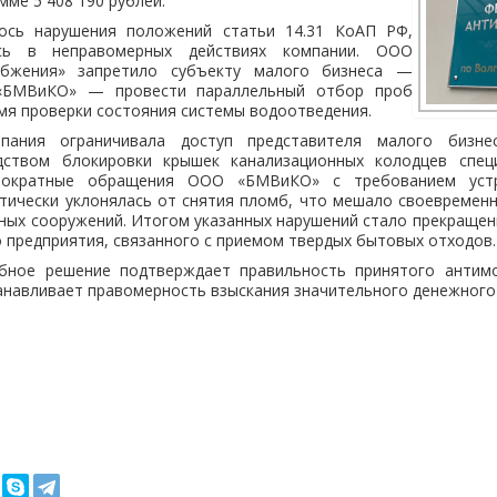
мме 5 408 190 рублей.
ось нарушения положений статьи 14.31 КоАП РФ,
сь в неправомерных действиях компании. ООО
абжения» запретило субъекту малого бизнеса —
«БМВиКО» — провести параллельный отбор проб
мя проверки состояния системы водоотведения.
пания ограничивала доступ представителя малого бизн
дством блокировки крышек канализационных колодцев спец
нократные обращения ООО «БМВиКО» с требованием устра
атически уклонялась от снятия пломб, что мешало своевремен
ных сооружений. Итогом указанных нарушений стало прекращен
 предприятия, связанного с приемом твердых бытовых отходов.
ебное решение подтверждает правильность принятого антим
анавливает правомерность взыскания значительного денежного