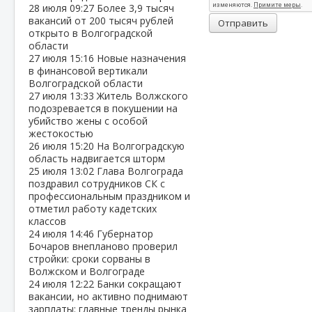
28 июля
09:27
Более 3,9 тысяч
вакансий от 200 тысяч рублей
Отправить
открыто в Волгоградской
области
27 июля
15:16
Новые назначения
в финансовой вертикали
Волгоградской области
27 июля
13:33
Житель Волжского
подозревается в покушении на
убийство жены с особой
жестокостью
26 июля
15:20
На Волгоградскую
область надвигается шторм
25 июля
13:02
Глава Волгограда
поздравил сотрудников СК с
профессиональным праздником и
отметил работу кадетских
классов
24 июля
14:46
Губернатор
Бочаров внепланово проверил
стройки: сроки сорваны в
Волжском и Волгограде
24 июля
12:22
Банки сокращают
вакансии, но активно поднимают
зарплаты: главные тренды рынка