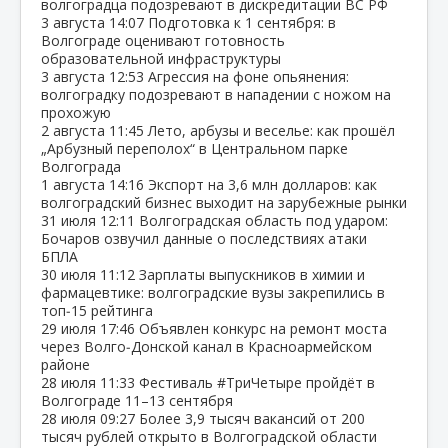
волгоградца подозревают в дискредитации ВС РФ
3 августа
14:07
Подготовка к 1 сентября: в
Волгограде оценивают готовность
образовательной инфраструктуры
3 августа
12:53
Агрессия на фоне опьянения:
волгоградку подозревают в нападении с ножом на
прохожую
2 августа
11:45
Лето, арбузы и веселье: как прошёл
„Арбузный переполох“ в Центральном парке
Волгограда
1 августа
14:16
Экспорт на 3,6 млн долларов: как
волгоградский бизнес выходит на зарубежные рынки
31 июля
12:11
Волгоградская область под ударом:
Бочаров озвучил данные о последствиях атаки
БПЛА
30 июля
11:12
Зарплаты выпускников в химии и
фармацевтике: волгоградские вузы закрепились в
топ‑15 рейтинга
29 июля
17:46
Объявлен конкурс на ремонт моста
через Волго‑Донской канал в Красноармейском
районе
28 июля
11:33
Фестиваль #ТриЧетыре пройдёт в
Волгограде 11–13 сентября
28 июля
09:27
Более 3,9 тысяч вакансий от 200
тысяч рублей открыто в Волгоградской области