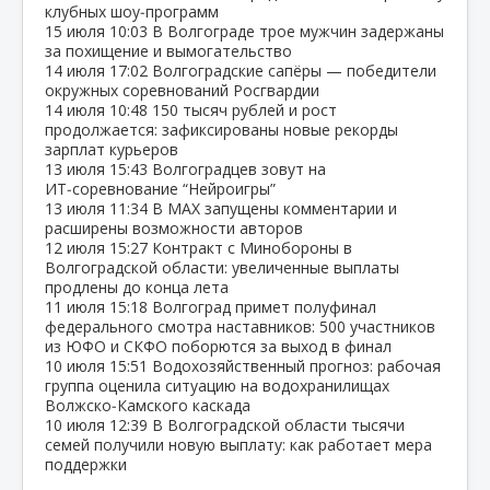
клубных шоу‑программ
15 июля
10:03
В Волгограде трое мужчин задержаны
за похищение и вымогательство
14 июля
17:02
Волгоградские сапёры — победители
окружных соревнований Росгвардии
14 июля
10:48
150 тысяч рублей и рост
продолжается: зафиксированы новые рекорды
зарплат курьеров
13 июля
15:43
Волгоградцев зовут на
ИТ‑соревнование “Нейроигры”
13 июля
11:34
В МАХ запущены комментарии и
расширены возможности авторов
12 июля
15:27
Контракт с Минобороны в
Волгоградской области: увеличенные выплаты
продлены до конца лета
11 июля
15:18
Волгоград примет полуфинал
федерального смотра наставников: 500 участников
из ЮФО и СКФО поборются за выход в финал
10 июля
15:51
Водохозяйственный прогноз: рабочая
группа оценила ситуацию на водохранилищах
Волжско‑Камского каскада
10 июля
12:39
В Волгоградской области тысячи
семей получили новую выплату: как работает мера
поддержки