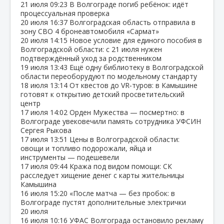
21 июля
09:23
В Волгограде погиб ребёнок: идёт
процессуальная проверка
20 июля
16:37
Волгоградская область отправила в
зону СВО 4 бронеавтомобиля «Сармат»
20 июля
14:15
Новое условие для единого пособия в
Волгоградской области: с 21 июля нужен
подтверждённый уход за родственником
19 июля
13:43
Ещё одну библиотеку в Волгоградской
области переоборудуют по модельному стандарту
18 июля
13:14
От квестов до VR‑туров: в Камышине
готовят к открытию детский просветительский
центр
17 июля
14:02
Орден Мужества — посмертно: в
Волгограде увековечили память сотрудника УФСИН
Сергея Рыкова
17 июля
13:51
Цены в Волгоградской области:
овощи и топливо подорожали, яйца и
инструменты — подешевели
17 июля
09:44
Кража под видом помощи: СК
расследует хищение денег с карты жительницы
Камышина
16 июля
15:20
«После матча — без пробок: в
Волгограде пустят дополнительные электрички
20 июля
16 июля
10:16
УФАС Волгограда остановило рекламу