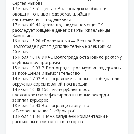
Сергея Рыкова
17 июля
13:51
Цены в Волгоградской области:
овощи и топливо подорожали, яйца и
инструменты — подешевели
17 июля
09:44
Кража под видом помощи: СК
расследует хищение денег с карты жительницы
Камышина
16 июля
15:20
«После матча — без пробок: в
Волгограде пустят дополнительные электрички
20 июля
16 июля
10:16
УФАС Волгограда остановило рекламу
клубных шоу‑программ
15 июля
10:03
В Волгограде трое мужчин задержаны
за похищение и вымогательство
14 июля
17:02
Волгоградские сапёры — победители
окружных соревнований Росгвардии
14 июля
10:48
150 тысяч рублей и рост
продолжается: зафиксированы новые рекорды
зарплат курьеров
13 июля
15:43
Волгоградцев зовут на
ИТ‑соревнование “Нейроигры”
13 июля
11:34
В МАХ запущены комментарии и
расширены возможности авторов