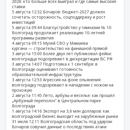
2026: кто больше всех выиграл и где самые высокие
ставки
5 августа
12:32
Бочаров: бюджет‑2027 должен
сочетать осторожность, соцподдержку и рост
инвестиций
5 августа
09:44
Благоустройство у гимназии № 10:
Волгоград продолжает реализацию 10‑летней
программы развития
4 августа
09:15
Музей СВО у Мамаева
кургана — строительство на финишной прямой
3 августа
15:00
Более двух лет публиковал фейки:
волгоградца подозревают в дискредитации ВС РФ
3 августа
14:07
Подготовка к 1 сентября: в
Волгограде оценивают готовность
образовательной инфраструктуры
3 августа
12:53
Агрессия на фоне опьянения:
волгоградку подозревают в нападении с ножом на
прохожую
2 августа
11:45
Лето, арбузы и веселье: как прошёл
„Арбузный переполох“ в Центральном парке
Волгограда
1 августа
14:16
Экспорт на 3,6 млн долларов: как
волгоградский бизнес выходит на зарубежные рынки
31 июля
12:11
Волгоградская область под ударом:
Бочаров озвучил данные о последствиях атаки