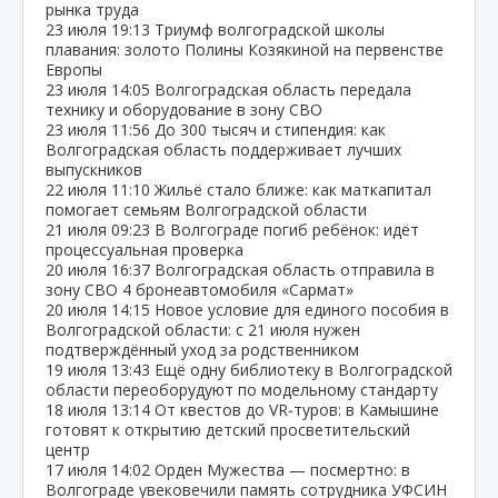
рынка труда
23 июля
19:13
Триумф волгоградской школы
плавания: золото Полины Козякиной на первенстве
Европы
23 июля
14:05
Волгоградская область передала
технику и оборудование в зону СВО
23 июля
11:56
До 300 тысяч и стипендия: как
Волгоградская область поддерживает лучших
выпускников
22 июля
11:10
Жильё стало ближе: как маткапитал
помогает семьям Волгоградской области
21 июля
09:23
В Волгограде погиб ребёнок: идёт
процессуальная проверка
20 июля
16:37
Волгоградская область отправила в
зону СВО 4 бронеавтомобиля «Сармат»
20 июля
14:15
Новое условие для единого пособия в
Волгоградской области: с 21 июля нужен
подтверждённый уход за родственником
19 июля
13:43
Ещё одну библиотеку в Волгоградской
области переоборудуют по модельному стандарту
18 июля
13:14
От квестов до VR‑туров: в Камышине
готовят к открытию детский просветительский
центр
17 июля
14:02
Орден Мужества — посмертно: в
Волгограде увековечили память сотрудника УФСИН