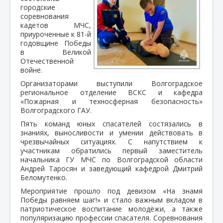
городские
соревнования
кадетов МЧС,
приуроченные к 81-й
годовщине Победы
в Великой
Отечественной
войне.
Организаторами выступили Волгоградское
региональное отделение ВСКС и кафедра
«Пожарная и техносферная безопасность»
Волгоградского ГАУ.
Пять команд юных спасателей состязались в
знаниях, выносливости и умении действовать в
чрезвычайных ситуациях. С напутствием к
участникам обратились первый заместитель
начальника ГУ МЧС по Волгоградской области
Андрей Таросян и заведующий кафедрой Дмитрий
Беломутенко.
Мероприятие прошло под девизом «На знамя
Победы равняем шаг!» и стало важным вкладом в
патриотическое воспитание молодёжи, а также
популяризацию профессии спасателя. Соревнования