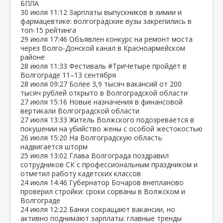
БПЛА
30 июля
11:12
Зарплаты выпускников в химии и
фармацевтике: волгоградские вузы закрепились в
топ‑15 рейтинга
29 июля
17:46
Объявлен конкурс на ремонт моста
через Волго‑Донской канал в Красноармейском
районе
28 июля
11:33
Фестиваль #ТриЧетыре пройдёт в
Волгограде 11–13 сентября
28 июля
09:27
Более 3,9 тысяч вакансий от 200
тысяч рублей открыто в Волгоградской области
27 июля
15:16
Новые назначения в финансовой
вертикали Волгоградской области
27 июля
13:33
Житель Волжского подозревается в
покушении на убийство жены с особой жестокостью
26 июля
15:20
На Волгоградскую область
надвигается шторм
25 июля
13:02
Глава Волгограда поздравил
сотрудников СК с профессиональным праздником и
отметил работу кадетских классов
24 июля
14:46
Губернатор Бочаров внепланово
проверил стройки: сроки сорваны в Волжском и
Волгограде
24 июля
12:22
Банки сокращают вакансии, но
активно поднимают зарплаты: главные тренды