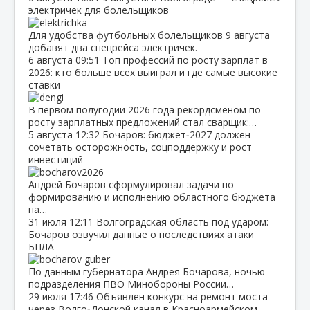
электричек для болельщиков
Для удобства футбольных болельщиков 9 августа
добавят два спецрейса электричек.
6 августа
09:51
Топ профессий по росту зарплат в
2026: кто больше всех выиграл и где самые высокие
ставки
В первом полугодии 2026 года рекордсменом по
росту зарплатных предложений стал сварщик:…
5 августа
12:32
Бочаров: бюджет‑2027 должен
сочетать осторожность, соцподдержку и рост
инвестиций
Андрей Бочаров сформулировал задачи по
формированию и исполнению областного бюджета
на…
31 июля
12:11
Волгоградская область под ударом:
Бочаров озвучил данные о последствиях атаки
БПЛА
По данным губернатора Андрея Бочарова, ночью
подразделения ПВО Минобороны России…
29 июля
17:46
Объявлен конкурс на ремонт моста
через Волго‑Донской канал в Красноармейском