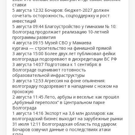
ставки
5 августа
12:32
Бочаров: бюджет‑2027 должен
сочетать осторожность, соцподдержку и рост
инвестиций
5 августа
09:44
Благоустройство у гимназии № 10:
Волгоград продолжает реализацию 10‑летней
программы развития
4 августа
09:15
Музей СВО у Мамаева
кургана — строительство на финишной прямой
3 августа
15:00
Более двух лет публиковал фейки:
волгоградца подозревают в дискредитации ВС РФ
3 августа
14:07
Подготовка к 1 сентября: в
Волгограде оценивают готовность
образовательной инфраструктуры
3 августа
12:53
Агрессия на фоне опьянения:
волгоградку подозревают в нападении с ножом на
прохожую
2 августа
11:45
Лето, арбузы и веселье: как прошёл
„Арбузный переполох“ в Центральном парке
Волгограда
1 августа
14:16
Экспорт на 3,6 млн долларов: как
волгоградский бизнес выходит на зарубежные рынки
31 июля
12:11
Волгоградская область под ударом:
Бочаров озвучил данные о последствиях атаки
БПЛА