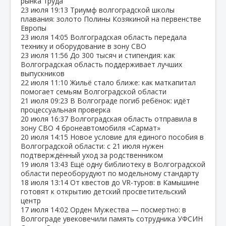
рынка труда
23 июля
19:13
Триумф волгоградской школы
плавания: золото Полины Козякиной на первенстве
Европы
23 июля
14:05
Волгоградская область передала
технику и оборудование в зону СВО
23 июля
11:56
До 300 тысяч и стипендия: как
Волгоградская область поддерживает лучших
выпускников
22 июля
11:10
Жильё стало ближе: как маткапитал
помогает семьям Волгоградской области
21 июля
09:23
В Волгограде погиб ребёнок: идёт
процессуальная проверка
20 июля
16:37
Волгоградская область отправила в
зону СВО 4 бронеавтомобиля «Сармат»
20 июля
14:15
Новое условие для единого пособия в
Волгоградской области: с 21 июля нужен
подтверждённый уход за родственником
19 июля
13:43
Ещё одну библиотеку в Волгоградской
области переоборудуют по модельному стандарту
18 июля
13:14
От квестов до VR‑туров: в Камышине
готовят к открытию детский просветительский
центр
17 июля
14:02
Орден Мужества — посмертно: в
Волгограде увековечили память сотрудника УФСИН