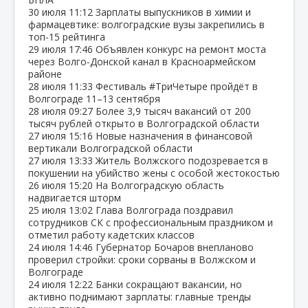
30 июля
11:12
Зарплаты выпускников в химии и
фармацевтике: волгоградские вузы закрепились в
топ‑15 рейтинга
29 июля
17:46
Объявлен конкурс на ремонт моста
через Волго‑Донской канал в Красноармейском
районе
28 июля
11:33
Фестиваль #ТриЧетыре пройдёт в
Волгограде 11–13 сентября
28 июля
09:27
Более 3,9 тысяч вакансий от 200
тысяч рублей открыто в Волгоградской области
27 июля
15:16
Новые назначения в финансовой
вертикали Волгоградской области
27 июля
13:33
Житель Волжского подозревается в
покушении на убийство жены с особой жестокостью
26 июля
15:20
На Волгоградскую область
надвигается шторм
25 июля
13:02
Глава Волгограда поздравил
сотрудников СК с профессиональным праздником и
отметил работу кадетских классов
24 июля
14:46
Губернатор Бочаров внепланово
проверил стройки: сроки сорваны в Волжском и
Волгограде
24 июля
12:22
Банки сокращают вакансии, но
активно поднимают зарплаты: главные тренды