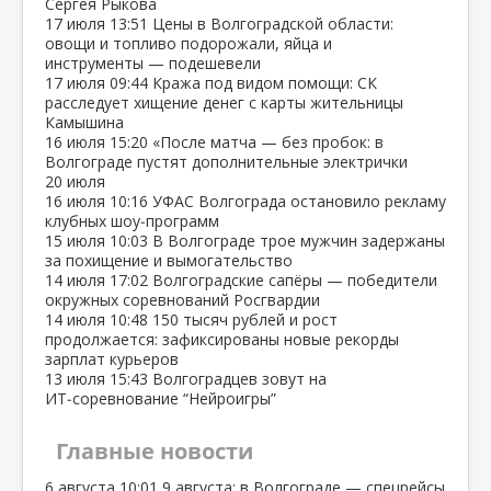
Сергея Рыкова
17 июля
13:51
Цены в Волгоградской области:
овощи и топливо подорожали, яйца и
инструменты — подешевели
17 июля
09:44
Кража под видом помощи: СК
расследует хищение денег с карты жительницы
Камышина
16 июля
15:20
«После матча — без пробок: в
Волгограде пустят дополнительные электрички
20 июля
16 июля
10:16
УФАС Волгограда остановило рекламу
клубных шоу‑программ
15 июля
10:03
В Волгограде трое мужчин задержаны
за похищение и вымогательство
14 июля
17:02
Волгоградские сапёры — победители
окружных соревнований Росгвардии
14 июля
10:48
150 тысяч рублей и рост
продолжается: зафиксированы новые рекорды
зарплат курьеров
13 июля
15:43
Волгоградцев зовут на
ИТ‑соревнование “Нейроигры”
Главные новости
6 августа
10:01
9 августа: в Волгограде — спецрейсы