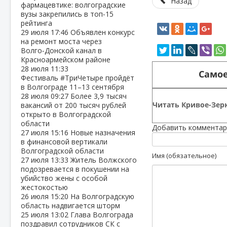
Назад
фармацевтике: волгоградские
вузы закрепились в топ‑15
рейтинга
29 июля
17:46
Объявлен конкурс
на ремонт моста через
Волго‑Донской канал в
Красноармейском районе
28 июля
11:33
Самое
Фестиваль #ТриЧетыре пройдёт
в Волгограде 11–13 сентября
28 июля
09:27
Более 3,9 тысяч
Читать Кривое-Зерк
вакансий от 200 тысяч рублей
открыто в Волгоградской
области
Добавить комментар
27 июля
15:16
Новые назначения
в финансовой вертикали
Волгоградской области
Имя (обязательное)
27 июля
13:33
Житель Волжского
подозревается в покушении на
убийство жены с особой
жестокостью
26 июля
15:20
На Волгоградскую
область надвигается шторм
25 июля
13:02
Глава Волгограда
поздравил сотрудников СК с