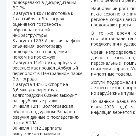
лет. В целом по реги
подозревают в дискредитации
ВС РФ
Наибольший рост по
3 августа
14:07
Подготовка к
из-за сезонного сни
1 сентября: в Волгограде
регионе сокращается
оценивают готовность
продолжают расти.
образовательной
В то же время ов
инфраструктуры
способствовали тёпл
3 августа
12:53
Агрессия на фоне
предложения и удеше
опьянения: волгоградку
подозревают в нападении с
Среди непродовольс
ножом на прохожую
дачного сезона по
2 августа
11:45
Лето, арбузы и
персональные комп
веселье: как прошёл „Арбузный
снижения спроса. У
переполох“ в Центральном парке
импортные товары.
Волгограда
Услуги подорожали 
1 августа
14:16
Экспорт на
летнего сезона выро
3,6 млн долларов: как
но зарубежные туры 
волгоградский бизнес выходит
на зарубежные рынки
По данным Банка Ро
31 июля
12:11
Волгоградская
июля 2023 года), ч
область под ударом: Бочаров
инфляция вернётся к
озвучил данные о последствиях
атаки БПЛА
30 июля
11:12
Зарплаты
выпускников в химии и