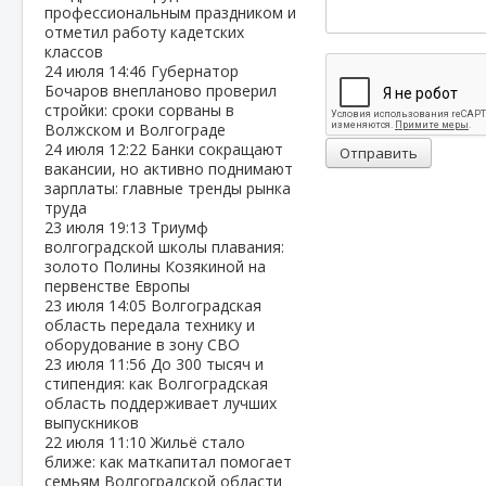
профессиональным праздником и
отметил работу кадетских
классов
24 июля
14:46
Губернатор
Бочаров внепланово проверил
стройки: сроки сорваны в
Волжском и Волгограде
24 июля
12:22
Банки сокращают
Отправить
вакансии, но активно поднимают
зарплаты: главные тренды рынка
труда
23 июля
19:13
Триумф
волгоградской школы плавания:
золото Полины Козякиной на
первенстве Европы
23 июля
14:05
Волгоградская
область передала технику и
оборудование в зону СВО
23 июля
11:56
До 300 тысяч и
стипендия: как Волгоградская
область поддерживает лучших
выпускников
22 июля
11:10
Жильё стало
ближе: как маткапитал помогает
семьям Волгоградской области