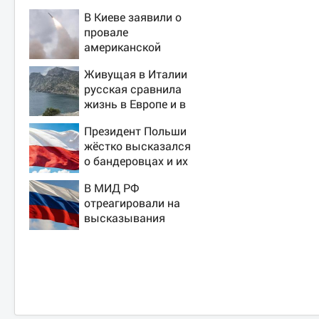
В Киеве заявили о
провале
американской
операции «Убей
Живущая в Италии
лучника» против
русская сравнила
России
жизнь в Европе и в
Крыму
Президент Польши
жёстко высказался
о бандеровцах и их
идеологии
В МИД РФ
отреагировали на
высказывания
властей Японии про
атаку на Хиросиму