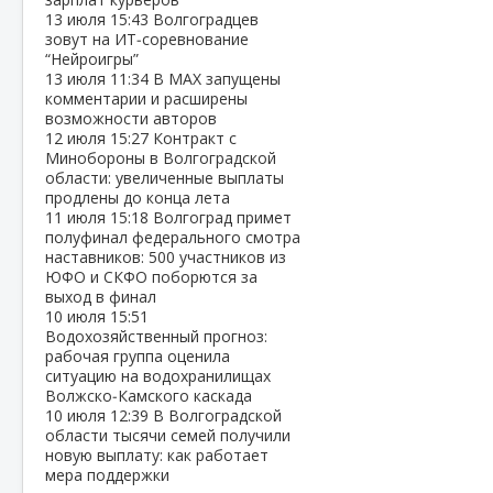
13 июля
15:43
Волгоградцев
зовут на ИТ‑соревнование
“Нейроигры”
13 июля
11:34
В МАХ запущены
комментарии и расширены
возможности авторов
12 июля
15:27
Контракт с
Минобороны в Волгоградской
области: увеличенные выплаты
продлены до конца лета
11 июля
15:18
Волгоград примет
полуфинал федерального смотра
наставников: 500 участников из
ЮФО и СКФО поборются за
выход в финал
10 июля
15:51
Водохозяйственный прогноз:
рабочая группа оценила
ситуацию на водохранилищах
Волжско‑Камского каскада
10 июля
12:39
В Волгоградской
области тысячи семей получили
новую выплату: как работает
мера поддержки