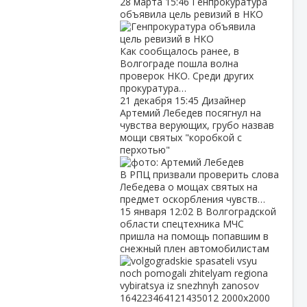
28 марта
15:46
Генпрокуратура
объявила цель ревизий в НКО
Как сообщалось ранее, в
Волгограде пошла волна
проверок НКО. Среди других
прокуратура…
21 декабря
15:45
Дизайнер
Артемий Лебедев посягнул на
чувства верующих, грубо назвав
мощи святых "коробкой с
перхотью"
В РПЦ призвали проверить слова
Лебедева о мощах святых на
предмет оскорбления чувств…
15 января
12:02
В Волгоградской
области спецтехника МЧС
пришла на помощь попавшим в
снежный плен автомобилистам