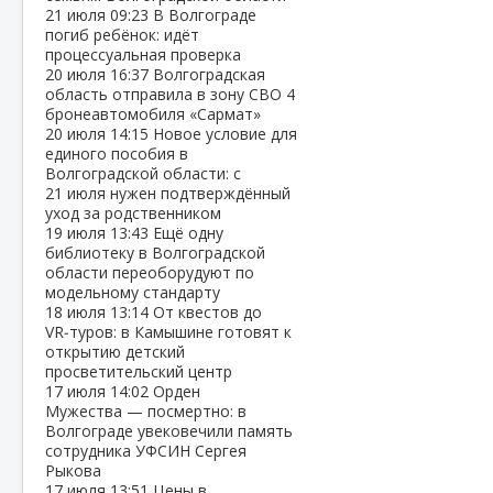
21 июля
09:23
В Волгограде
погиб ребёнок: идёт
процессуальная проверка
20 июля
16:37
Волгоградская
область отправила в зону СВО 4
бронеавтомобиля «Сармат»
20 июля
14:15
Новое условие для
единого пособия в
Волгоградской области: с
21 июля нужен подтверждённый
уход за родственником
19 июля
13:43
Ещё одну
библиотеку в Волгоградской
области переоборудуют по
модельному стандарту
18 июля
13:14
От квестов до
VR‑туров: в Камышине готовят к
открытию детский
просветительский центр
17 июля
14:02
Орден
Мужества — посмертно: в
Волгограде увековечили память
сотрудника УФСИН Сергея
Рыкова
17 июля
13:51
Цены в