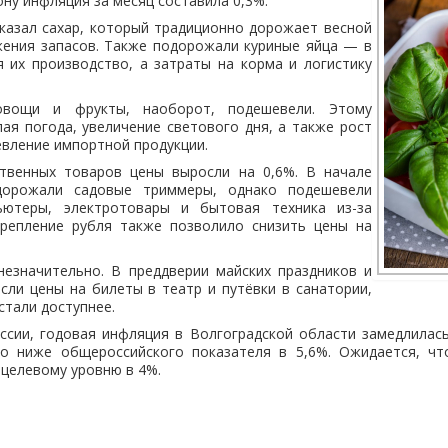
ону инфляция за месяц составила 0,3%.
казал сахар, который традиционно дорожает весной
жения запасов. Также подорожали куриные яйца — в
 их производство, а затраты на корма и логистику
ощи и фрукты, наоборот, подешевели. Этому
ая погода, увеличение светового дня, а также рост
вление импортной продукции.
твенных товаров цены выросли на 0,6%. В начале
дорожали садовые триммеры, однако подешевели
ьютеры, электротовары и бытовая техника из-за
крепление рубля также позволило снизить цены на
незначительно. В преддверии майских праздников и
сли цены на билеты в театр и путёвки в санатории,
стали доступнее.
ссии, годовая инфляция в Волгоградской области замедлилась
то ниже общероссийского показателя в 5,6%. Ожидается, чт
 целевому уровню в 4%.