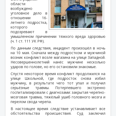
области
возбуждено
уголовное дело в
отношении 16-
летнего подростка,
которого
подозревают в
умышленном причинении тяжкого вреда здоровью
(ч. 1 ст. 111 УК РФ).
По данным следствия, инцидент произошёл в ночь
на 10 мая. Сначала между подростком и мужчиной
возник конфликт возле магазина на улице Западной.
Несовершеннолетний нанёс мужчине несколько
ударов по голове, но его остановили знакомые.
Спустя некоторое время конфликт продолжился на
улице Школьной, где подросток снова избил
мужчину, в результате чего тот упал и получил
серьёзные травмы. Потерпевшего экстренно
госпитализировали с диагнозами: закрытая черепно-
мозговая травма, тяжёлый ушиб головного мозга и
перелом свода черепа.
В настоящее время следствие устанавливает все
обстоятельства происшествия. Суд заключил