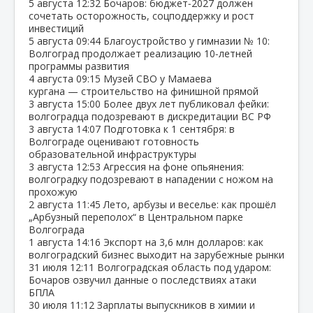
5 августа
12:32
Бочаров: бюджет‑2027 должен
сочетать осторожность, соцподдержку и рост
инвестиций
5 августа
09:44
Благоустройство у гимназии № 10:
Волгоград продолжает реализацию 10‑летней
программы развития
4 августа
09:15
Музей СВО у Мамаева
кургана — строительство на финишной прямой
3 августа
15:00
Более двух лет публиковал фейки:
волгоградца подозревают в дискредитации ВС РФ
3 августа
14:07
Подготовка к 1 сентября: в
Волгограде оценивают готовность
образовательной инфраструктуры
3 августа
12:53
Агрессия на фоне опьянения:
волгоградку подозревают в нападении с ножом на
прохожую
2 августа
11:45
Лето, арбузы и веселье: как прошёл
„Арбузный переполох“ в Центральном парке
Волгограда
1 августа
14:16
Экспорт на 3,6 млн долларов: как
волгоградский бизнес выходит на зарубежные рынки
31 июля
12:11
Волгоградская область под ударом:
Бочаров озвучил данные о последствиях атаки
БПЛА
30 июля
11:12
Зарплаты выпускников в химии и