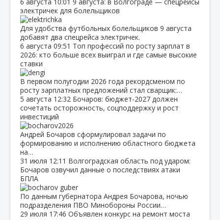
6 августа
10:01
9 августа: в Волгограде — спецрейсы
электричек для болельщиков
Для удобства футбольных болельщиков 9 августа
добавят два спецрейса электричек.
6 августа
09:51
Топ профессий по росту зарплат в
2026: кто больше всех выиграл и где самые высокие
ставки
В первом полугодии 2026 года рекордсменом по
росту зарплатных предложений стал сварщик:…
5 августа
12:32
Бочаров: бюджет‑2027 должен
сочетать осторожность, соцподдержку и рост
инвестиций
Андрей Бочаров сформулировал задачи по
формированию и исполнению областного бюджета
на…
31 июля
12:11
Волгоградская область под ударом:
Бочаров озвучил данные о последствиях атаки
БПЛА
По данным губернатора Андрея Бочарова, ночью
подразделения ПВО Минобороны России…
29 июля
17:46
Объявлен конкурс на ремонт моста