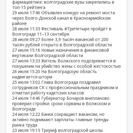
фармацевтике: волгоградские вузы закрепились в
топ‑15 рейтинга
29 июля
17:46
Объявлен конкурс на ремонт моста
через Волго‑Донской канал в Красноармейском
районе
28 июля
11:33
Фестиваль #ТриЧетыре пройдёт в
Волгограде 11–13 сентября
28 июля
09:27
Более 3,9 тысяч вакансий от 200
тысяч рублей открыто в Волгоградской области
27 июля
15:16
Новые назначения в финансовой
вертикали Волгоградской области
27 июля
13:33
Житель Волжского подозревается в
покушении на убийство жены с особой жестокостью
26 июля
15:20
На Волгоградскую область
надвигается шторм
25 июля
13:02
Глава Волгограда поздравил
сотрудников СК с профессиональным праздником и
отметил работу кадетских классов
24 июля
14:46
Губернатор Бочаров внепланово
проверил стройки: сроки сорваны в Волжском и
Волгограде
24 июля
12:22
Банки сокращают вакансии, но
активно поднимают зарплаты: главные тренды
рынка труда
23 июля
19:13
Триумф волгоградской школы