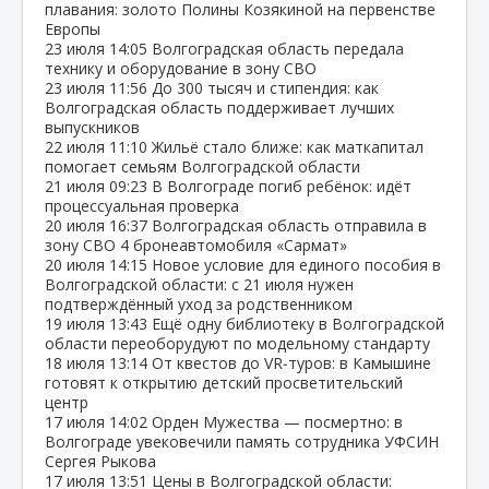
плавания: золото Полины Козякиной на первенстве
Европы
23 июля
14:05
Волгоградская область передала
технику и оборудование в зону СВО
23 июля
11:56
До 300 тысяч и стипендия: как
Волгоградская область поддерживает лучших
выпускников
22 июля
11:10
Жильё стало ближе: как маткапитал
помогает семьям Волгоградской области
21 июля
09:23
В Волгограде погиб ребёнок: идёт
процессуальная проверка
20 июля
16:37
Волгоградская область отправила в
зону СВО 4 бронеавтомобиля «Сармат»
20 июля
14:15
Новое условие для единого пособия в
Волгоградской области: с 21 июля нужен
подтверждённый уход за родственником
19 июля
13:43
Ещё одну библиотеку в Волгоградской
области переоборудуют по модельному стандарту
18 июля
13:14
От квестов до VR‑туров: в Камышине
готовят к открытию детский просветительский
центр
17 июля
14:02
Орден Мужества — посмертно: в
Волгограде увековечили память сотрудника УФСИН
Сергея Рыкова
17 июля
13:51
Цены в Волгоградской области: