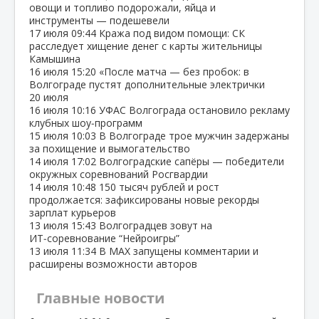
овощи и топливо подорожали, яйца и
инструменты — подешевели
17 июля
09:44
Кража под видом помощи: СК
расследует хищение денег с карты жительницы
Камышина
16 июля
15:20
«После матча — без пробок: в
Волгограде пустят дополнительные электрички
20 июля
16 июля
10:16
УФАС Волгограда остановило рекламу
клубных шоу‑программ
15 июля
10:03
В Волгограде трое мужчин задержаны
за похищение и вымогательство
14 июля
17:02
Волгоградские сапёры — победители
окружных соревнований Росгвардии
14 июля
10:48
150 тысяч рублей и рост
продолжается: зафиксированы новые рекорды
зарплат курьеров
13 июля
15:43
Волгоградцев зовут на
ИТ‑соревнование “Нейроигры”
13 июля
11:34
В МАХ запущены комментарии и
расширены возможности авторов
Главные новости