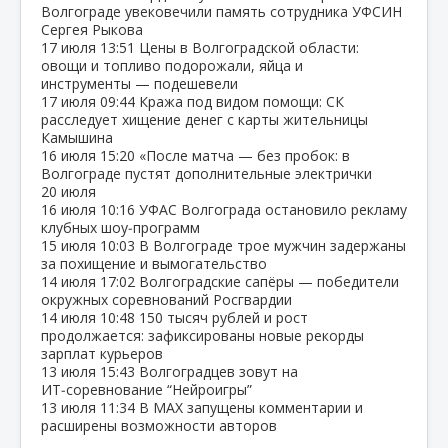
Волгограде увековечили память сотрудника УФСИН
Сергея Рыкова
17 июля
13:51
Цены в Волгоградской области:
овощи и топливо подорожали, яйца и
инструменты — подешевели
17 июля
09:44
Кража под видом помощи: СК
расследует хищение денег с карты жительницы
Камышина
16 июля
15:20
«После матча — без пробок: в
Волгограде пустят дополнительные электрички
20 июля
16 июля
10:16
УФАС Волгограда остановило рекламу
клубных шоу‑программ
15 июля
10:03
В Волгограде трое мужчин задержаны
за похищение и вымогательство
14 июля
17:02
Волгоградские сапёры — победители
окружных соревнований Росгвардии
14 июля
10:48
150 тысяч рублей и рост
продолжается: зафиксированы новые рекорды
зарплат курьеров
13 июля
15:43
Волгоградцев зовут на
ИТ‑соревнование “Нейроигры”
13 июля
11:34
В МАХ запущены комментарии и
расширены возможности авторов