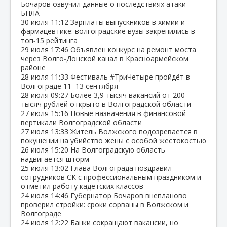
Бочаров озвучил данные о последствиях атаки
БПЛА
30 июля
11:12
Зарплаты выпускников в химии и
фармацевтике: волгоградские вузы закрепились в
топ‑15 рейтинга
29 июля
17:46
Объявлен конкурс на ремонт моста
через Волго‑Донской канал в Красноармейском
районе
28 июля
11:33
Фестиваль #ТриЧетыре пройдёт в
Волгограде 11–13 сентября
28 июля
09:27
Более 3,9 тысяч вакансий от 200
тысяч рублей открыто в Волгоградской области
27 июля
15:16
Новые назначения в финансовой
вертикали Волгоградской области
27 июля
13:33
Житель Волжского подозревается в
покушении на убийство жены с особой жестокостью
26 июля
15:20
На Волгоградскую область
надвигается шторм
25 июля
13:02
Глава Волгограда поздравил
сотрудников СК с профессиональным праздником и
отметил работу кадетских классов
24 июля
14:46
Губернатор Бочаров внепланово
проверил стройки: сроки сорваны в Волжском и
Волгограде
24 июля
12:22
Банки сокращают вакансии, но