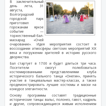
В заключительный
день лета, 31
августа,
Волгоградский
городской парк
приготовил
горожанам яркое
событие —
торжественный бал-
маскарад «Очей
очарование». Идея мероприятия состоит в
воссоздании атмосферы светских мероприятий XIX
века и погружении зрителей в историю русского
дворянства.
Бал стартует в 17:00 и будет длиться три часа.
Посетители смогут полюбоваться
костюмированными представлениями клуба
исторического бального танца «Онегин», принять
участие в танцевальных мастер-классах, а также
продемонстрировать лучшие костюмы и маски на
конкурсе элегантности.
Основу программы составят традиционные
исторические танцы: вальс, полонез, гавот, кадриль
и другие, сопровождающиеся живым исполнением