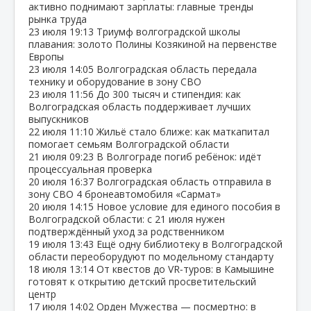
активно поднимают зарплаты: главные тренды
рынка труда
23 июля
19:13
Триумф волгоградской школы
плавания: золото Полины Козякиной на первенстве
Европы
23 июля
14:05
Волгоградская область передала
технику и оборудование в зону СВО
23 июля
11:56
До 300 тысяч и стипендия: как
Волгоградская область поддерживает лучших
выпускников
22 июля
11:10
Жильё стало ближе: как маткапитал
помогает семьям Волгоградской области
21 июля
09:23
В Волгограде погиб ребёнок: идёт
процессуальная проверка
20 июля
16:37
Волгоградская область отправила в
зону СВО 4 бронеавтомобиля «Сармат»
20 июля
14:15
Новое условие для единого пособия в
Волгоградской области: с 21 июля нужен
подтверждённый уход за родственником
19 июля
13:43
Ещё одну библиотеку в Волгоградской
области переоборудуют по модельному стандарту
18 июля
13:14
От квестов до VR‑туров: в Камышине
готовят к открытию детский просветительский
центр
17 июля
14:02
Орден Мужества — посмертно: в