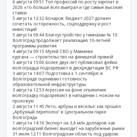
6 августа
09:51
Топ профессий по росту зарплат в
2026: кто больше всех выиграл и где самые высокие
ставки
5 августа
12:32
Бочаров: бюджет‑2027 должен
сочетать осторожность, соцподдержку и рост
инвестиций
5 августа
09:44
Благоустройство у гимназии № 10:
Волгоград продолжает реализацию 10‑летней
программы развития
4 августа
09:15
Музей СВО у Мамаева
кургана — строительство на финишной прямой
3 августа
15:00
Более двух лет публиковал фейки:
волгоградца подозревают в дискредитации ВС РФ
3 августа
14:07
Подготовка к 1 сентября: в
Волгограде оценивают готовность
образовательной инфраструктуры
3 августа
12:53
Агрессия на фоне опьянения:
волгоградку подозревают в нападении с ножом на
прохожую
2 августа
11:45
Лето, арбузы и веселье: как прошёл
„Арбузный переполох“ в Центральном парке
Волгограда
1 августа
14:16
Экспорт на 3,6 млн долларов: как
волгоградский бизнес выходит на зарубежные рынки
31 июля
12:11
Волгоградская область под ударом: