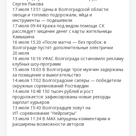
Сергея Рыкова
17 июля
13:51
Цены в Волгоградской области:
овощи и топливо подорожали, яйца и
инструменты — подешевели
17 июля
09:44
Кража под видом помощи: СК
расследует хищение денег с карты жительницы
Камышина
16 июля
15:20
«После матча — без пробок: в
Волгограде пустят дополнительные электрички
20 июля
16 июля
10:16
УФАС Волгограда остановило рекламу
клубных шоу‑программ
15 июля
10:03
В Волгограде трое мужчин задержаны
за похищение и вымогательство
14 июля
17:02
Волгоградские сапёры — победители
окружных соревнований Росгвардии
14 июля
10:48
150 тысяч рублей и рост
продолжается: зафиксированы новые рекорды
зарплат курьеров
13 июля
15:43
Волгоградцев зовут на
ИТ‑соревнование “Нейроигры”
13 июля
11:34
В МАХ запущены комментарии и
расширены возможности авторов