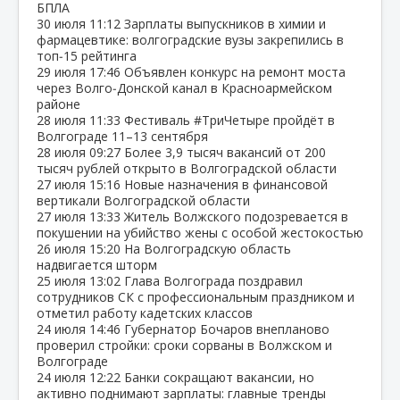
БПЛА
30 июля
11:12
Зарплаты выпускников в химии и
фармацевтике: волгоградские вузы закрепились в
топ‑15 рейтинга
29 июля
17:46
Объявлен конкурс на ремонт моста
через Волго‑Донской канал в Красноармейском
районе
28 июля
11:33
Фестиваль #ТриЧетыре пройдёт в
Волгограде 11–13 сентября
28 июля
09:27
Более 3,9 тысяч вакансий от 200
тысяч рублей открыто в Волгоградской области
27 июля
15:16
Новые назначения в финансовой
вертикали Волгоградской области
27 июля
13:33
Житель Волжского подозревается в
покушении на убийство жены с особой жестокостью
26 июля
15:20
На Волгоградскую область
надвигается шторм
25 июля
13:02
Глава Волгограда поздравил
сотрудников СК с профессиональным праздником и
отметил работу кадетских классов
24 июля
14:46
Губернатор Бочаров внепланово
проверил стройки: сроки сорваны в Волжском и
Волгограде
24 июля
12:22
Банки сокращают вакансии, но
активно поднимают зарплаты: главные тренды