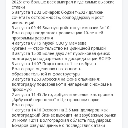
2026: кто больше всех выиграл и где самые высокие
ставки
5 августа
12:32
Бочаров: бюджет‑2027 должен
сочетать осторожность, соцподдержку и рост
инвестиций
5 августа
09:44
Благоустройство у гимназии № 10:
Волгоград продолжает реализацию 10‑летней
программы развития
4 августа
09:15
Музей СВО у Мамаева
кургана — строительство на финишной прямой
3 августа
15:00
Более двух лет публиковал фейки:
волгоградца подозревают в дискредитации ВС РФ
3 августа
14:07
Подготовка к 1 сентября: в
Волгограде оценивают готовность
образовательной инфраструктуры
3 августа
12:53
Агрессия на фоне опьянения:
волгоградку подозревают в нападении с ножом на
прохожую
2 августа
11:45
Лето, арбузы и веселье: как прошёл
„Арбузный переполох“ в Центральном парке
Волгограда
1 августа
14:16
Экспорт на 3,6 млн долларов: как
волгоградский бизнес выходит на зарубежные рынки
31 июля
12:11
Волгоградская область под ударом:
Бочаров озвучил данные о последствиях атаки