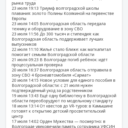
рынка труда
23 июля
19:13
Триумф волгоградской школы
плавания: золото Полины Козякиной на первенстве
Европы
23 июля
14:05
Волгоградская область передала
технику и оборудование в зону СВО
23 июля
11:56
До 300 тысяч и стипендия: как
Волгоградская область поддерживает лучших
выпускников
22 июля
11:10
Жильё стало ближе: как маткапитал
помогает семьям Волгоградской области
21 июля
09:23
В Волгограде погиб ребёнок: идёт
процессуальная проверка
20 июля
16:37
Волгоградская область отправила в
зону СВО 4 бронеавтомобиля «Сармат»
20 июля
14:15
Новое условие для единого пособия в
Волгоградской области: с 21 июля нужен
подтверждённый уход за родственником
19 июля
13:43
Ещё одну библиотеку в Волгоградской
области переоборудуют по модельному стандарту
18 июля
13:14
От квестов до VR‑туров: в Камышине
готовят к открытию детский просветительский
центр
17 июля
14:02
Орден Мужества — посмертно: в
Волгограде увековечили память сотрудника УФСИН