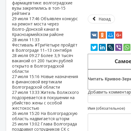
фармацевтике: волгоградские
вузы закрепились в топ‑15
рейтинга
29 июля
17:46
Объявлен конкурс
Назад
на ремонт моста через
Волго‑Донской канал в
Красноармейском районе
28 июля
11:33
Фестиваль #ТриЧетыре пройдёт
в Волгограде 11–13 сентября
28 июля
09:27
Более 3,9 тысяч
Самое
вакансий от 200 тысяч рублей
открыто в Волгоградской
области
27 июля
15:16
Новые назначения
Читать Кривое-Зерк
в финансовой вертикали
Волгоградской области
Добавить комментар
27 июля
13:33
Житель Волжского
подозревается в покушении на
убийство жены с особой
жестокостью
Имя (обязательное)
26 июля
15:20
На Волгоградскую
область надвигается шторм
25 июля
13:02
Глава Волгограда
поздравил сотрудников СК с