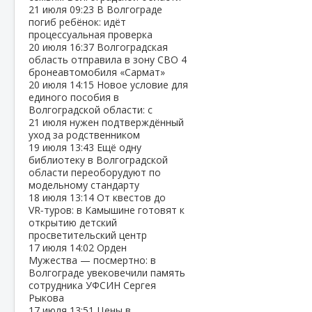
21 июля
09:23
В Волгограде
погиб ребёнок: идёт
процессуальная проверка
20 июля
16:37
Волгоградская
область отправила в зону СВО 4
бронеавтомобиля «Сармат»
20 июля
14:15
Новое условие для
единого пособия в
Волгоградской области: с
21 июля нужен подтверждённый
уход за родственником
19 июля
13:43
Ещё одну
библиотеку в Волгоградской
области переоборудуют по
модельному стандарту
18 июля
13:14
От квестов до
VR‑туров: в Камышине готовят к
открытию детский
просветительский центр
17 июля
14:02
Орден
Мужества — посмертно: в
Волгограде увековечили память
сотрудника УФСИН Сергея
Рыкова
17 июля
13:51
Цены в