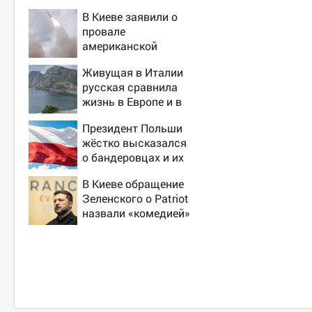
В Киеве заявили о
провале
американской
операции «Убей
Живущая в Италии
лучника» против
русская сравнила
России
жизнь в Европе и в
Крыму
Президент Польши
жёстко высказался
о бандеровцах и их
идеологии
В Киеве обращение
Зеленского о Patriot
назвали «комедией»