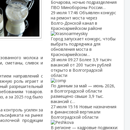
Бочарова, ночью подразделения
ПВО Минобороны России…
29 июля
17:46
Объявлен конкурс
на ремонт моста через
Волго‑Донской канал в
Красноармейском районе
Город запускает конкурс, чтобы
выбрать подрядчика для
обновления моста в
Красноармейском…
изованного молока и
28 июля
09:27
Более 3,9 тысяч
, сметаны, сливок и
вакансий от 200 тысяч рублей
открыто в Волгоградской
области
итием направлений с
ажную роль играет и
По данным за май — июнь 2026,
ьный разрешительный
в Волгоградской области
ребованиям товаров.
размещено свыше 3,9 тыс.
, а за 2025 год было
вакансий с…
27 июля
15:16
Новые назначения
а контроль усилен за
в финансовой вертикали
альсификата на рынке
Волгоградской области
молочной продукции
В регионе — кадровые подвижки: