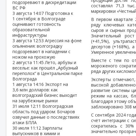
продукции достиг 76
подозревают в дискредитации
составлял 71,3 тыс
ВС РФ
маркировки «Честный
3 августа
14:07
Подготовка к
1 сентября: в Волгограде
В первом квартале 
оценивают готовность
ряду ключевых кат
образовательной
сыров и сырных прод
инфраструктуры
Значительный рост
3 августа
12:53
Агрессия на фоне
(+41,5%), ультрапа
опьянения: волгоградку
десертов (+168%), а
подозревают в нападении с
Умеренное увеличени
ножом на прохожую
Вместе с тем по от
2 августа
11:45
Лето, арбузы и
мороженого сократи
веселье: как прошёл „Арбузный
ряда других кисломо
переполох“ в Центральном парке
Волгограда
Эксперты отмечают,
1 августа
14:16
Экспорт на
высокой добавленно
3,6 млн долларов: как
развитие системы ц
волгоградский бизнес выходит
режим на кассах, б
на зарубежные рынки
Благодаря этому объ
31 июля
12:11
Волгоградская
заблокировано 308 м
область под ударом: Бочаров
С сентября 2024 год
озвучил данные о последствиях
счёт интеграции с с
атаки БПЛА
сократилась с 30%
30 июля
11:12
Зарплаты
значительно прозрач
выпускников в химии и