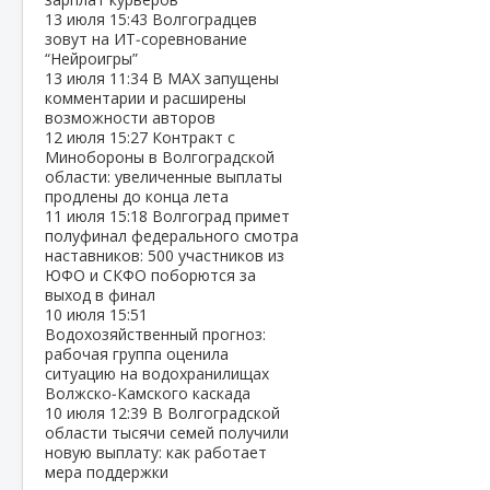
13 июля
15:43
Волгоградцев
зовут на ИТ‑соревнование
“Нейроигры”
13 июля
11:34
В МАХ запущены
комментарии и расширены
возможности авторов
12 июля
15:27
Контракт с
Минобороны в Волгоградской
области: увеличенные выплаты
продлены до конца лета
11 июля
15:18
Волгоград примет
полуфинал федерального смотра
наставников: 500 участников из
ЮФО и СКФО поборются за
выход в финал
10 июля
15:51
Водохозяйственный прогноз:
рабочая группа оценила
ситуацию на водохранилищах
Волжско‑Камского каскада
10 июля
12:39
В Волгоградской
области тысячи семей получили
новую выплату: как работает
мера поддержки