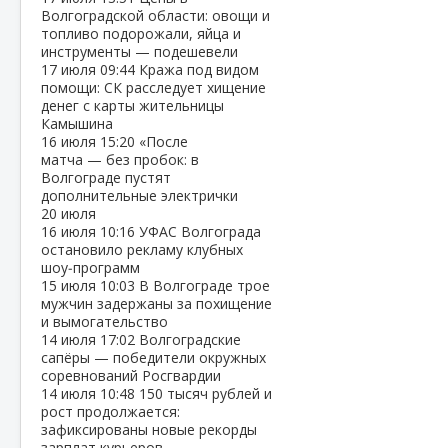
Волгоградской области: овощи и
топливо подорожали, яйца и
инструменты — подешевели
17 июля
09:44
Кража под видом
помощи: СК расследует хищение
денег с карты жительницы
Камышина
16 июля
15:20
«После
матча — без пробок: в
Волгограде пустят
дополнительные электрички
20 июля
16 июля
10:16
УФАС Волгограда
остановило рекламу клубных
шоу‑программ
15 июля
10:03
В Волгограде трое
мужчин задержаны за похищение
и вымогательство
14 июля
17:02
Волгоградские
сапёры — победители окружных
соревнований Росгвардии
14 июля
10:48
150 тысяч рублей и
рост продолжается:
зафиксированы новые рекорды
зарплат курьеров