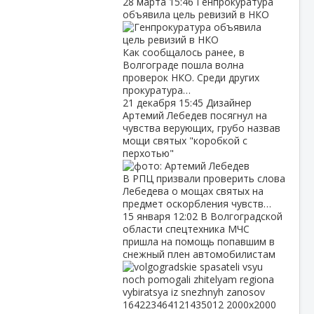
28 марта
15:46
Генпрокуратура
объявила цель ревизий в НКО
Как сообщалось ранее, в
Волгограде пошла волна
проверок НКО. Среди других
прокуратура…
21 декабря
15:45
Дизайнер
Артемий Лебедев посягнул на
чувства верующих, грубо назвав
мощи святых "коробкой с
перхотью"
В РПЦ призвали проверить слова
Лебедева о мощах святых на
предмет оскорбления чувств…
15 января
12:02
В Волгоградской
области спецтехника МЧС
пришла на помощь попавшим в
снежный плен автомобилистам