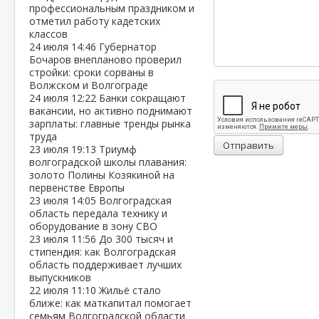
профессиональным праздником и
отметил работу кадетских
классов
24 июля
14:46
Губернатор
Бочаров внепланово проверил
стройки: сроки сорваны в
Волжском и Волгограде
24 июля
12:22
Банки сокращают
вакансии, но активно поднимают
зарплаты: главные тренды рынка
труда
Отправить
23 июля
19:13
Триумф
волгоградской школы плавания:
золото Полины Козякиной на
первенстве Европы
23 июля
14:05
Волгоградская
область передала технику и
оборудование в зону СВО
23 июля
11:56
До 300 тысяч и
стипендия: как Волгоградская
область поддерживает лучших
выпускников
22 июля
11:10
Жильё стало
ближе: как маткапитал помогает
семьям Волгоградской области