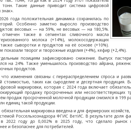
,6 тыс. тонн, тогда как в 2024 году этот показатель
. тонн. Такие данные приводит система цифровой
 знак».
2026 года положительная динамика сохранилась по
егорий. Особенно заметно выросло производство
уктов: весовых — на 59%, не весовых — на 180,5%.
 отмечен также в сегментах сливочного масла
стеризованного молока (+14%), молокосодержащих
 также сыворотки и продуктов на её основе (+10%).
е показали творог и творожные изделия (+4%), кефир (+2,4%).
дельным позициям зафиксировано снижение. Выпуск пастер
лся на 24%. Также уменьшилось производство айрана, ряженки
лочных продуктов.
 что изменения связаны с перераспределением спроса и разв
й стоимостью, таких как сыроделие и десертная продукция. В
ифровой маркировки, которая с 2024 года включает обязател
локирующий продажу просроченных или несоответствующих т
ём продаж просроченной молочной продукции снизился в 199 раз
лн единиц такой продукции.
а обязательная маркировка введена и для фермерских хозяйств, 
истемой Россельхознадзора ФГИС ВетИС. В результате доля ф
 в 2022 году до 0,002% в 2025 году, что сделало рынок 
нее и безопаснее для потребителей.