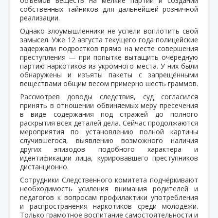
объёмов веществ на мелкие партии и создании
собственных тайников для дальнейшей розничной
реализации.
Однако злоумышленники не успели воплотить свой
замысел. Уже 12 августа текущего года полицейские
задержали подростков прямо на месте совершения
преступления — при попытке вытащить очередную
партию наркотиков из укромного места. У них были
обнаружены и изъяты пакеты с запрещёнными
веществами общим весом примерно шесть граммов.
Рассмотрев доводы следствия, суд согласился
принять в отношении обвиняемых меру пресечения
в виде содержания под стражей до полного
раскрытия всех деталей дела. Сейчас продолжаются
мероприятия по установлению полной картины
случившегося, выявлению возможного наличия
других эпизодов подобного характера и
идентификации лица, курировавшего преступников
дистанционно.
Сотрудники Следственного комитета подчёркивают
необходимость усиления внимания родителей и
педагогов к вопросам профилактики употребления
и распространения наркотиков среди молодёжи.
Только грамотное воспитание самостоятельности и