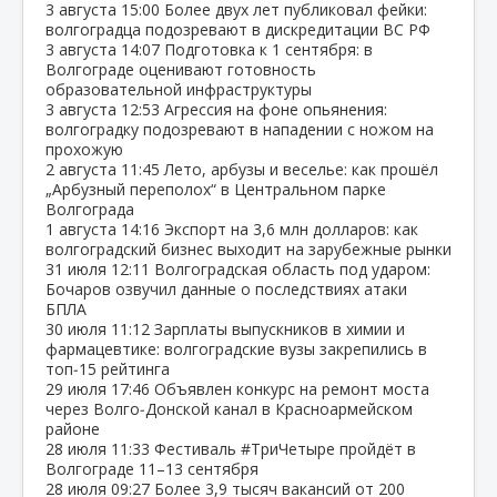
3 августа
15:00
Более двух лет публиковал фейки:
волгоградца подозревают в дискредитации ВС РФ
3 августа
14:07
Подготовка к 1 сентября: в
Волгограде оценивают готовность
образовательной инфраструктуры
3 августа
12:53
Агрессия на фоне опьянения:
волгоградку подозревают в нападении с ножом на
прохожую
2 августа
11:45
Лето, арбузы и веселье: как прошёл
„Арбузный переполох“ в Центральном парке
Волгограда
1 августа
14:16
Экспорт на 3,6 млн долларов: как
волгоградский бизнес выходит на зарубежные рынки
31 июля
12:11
Волгоградская область под ударом:
Бочаров озвучил данные о последствиях атаки
БПЛА
30 июля
11:12
Зарплаты выпускников в химии и
фармацевтике: волгоградские вузы закрепились в
топ‑15 рейтинга
29 июля
17:46
Объявлен конкурс на ремонт моста
через Волго‑Донской канал в Красноармейском
районе
28 июля
11:33
Фестиваль #ТриЧетыре пройдёт в
Волгограде 11–13 сентября
28 июля
09:27
Более 3,9 тысяч вакансий от 200