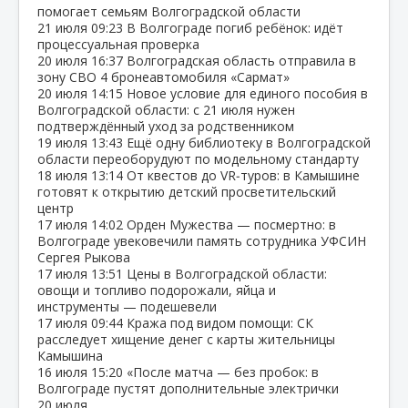
помогает семьям Волгоградской области
21 июля
09:23
В Волгограде погиб ребёнок: идёт
процессуальная проверка
20 июля
16:37
Волгоградская область отправила в
зону СВО 4 бронеавтомобиля «Сармат»
20 июля
14:15
Новое условие для единого пособия в
Волгоградской области: с 21 июля нужен
подтверждённый уход за родственником
19 июля
13:43
Ещё одну библиотеку в Волгоградской
области переоборудуют по модельному стандарту
18 июля
13:14
От квестов до VR‑туров: в Камышине
готовят к открытию детский просветительский
центр
17 июля
14:02
Орден Мужества — посмертно: в
Волгограде увековечили память сотрудника УФСИН
Сергея Рыкова
17 июля
13:51
Цены в Волгоградской области:
овощи и топливо подорожали, яйца и
инструменты — подешевели
17 июля
09:44
Кража под видом помощи: СК
расследует хищение денег с карты жительницы
Камышина
16 июля
15:20
«После матча — без пробок: в
Волгограде пустят дополнительные электрички
20 июля