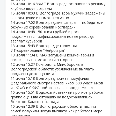
16 июля
10:16
УФАС Волгограда остановило рекламу
клубных шоу‑программ
15 июля
10:03
В Волгограде трое мужчин задержаны
за похищение и вымогательство
14 июля
17:02
Волгоградские сапёры — победители
окружных соревнований Росгвардии
14 июля
10:48
150 тысяч рублей и рост
продолжается: зафиксированы новые рекорды
зарплат курьеров
13 июля
15:43
Волгоградцев зовут на
ИТ‑соревнование “Нейроигры”
13 июля
11:34
В МАХ запущены комментарии и
расширены возможности авторов
12 июля
15:27
Контракт с Минобороны в
Волгоградской области: увеличенные выплаты
продлены до конца лета
11 июля
15:18
Волгоград примет полуфинал
федерального смотра наставников: 500 участников
из ЮФО и СКФО поборются за выход в финал
10 июля
15:51
Водохозяйственный прогноз: рабочая
группа оценила ситуацию на водохранилищах
Волжско‑Камского каскада
10 июля
12:39
В Волгоградской области тысячи
семей получили новую выплату: как работает мера
поддержки