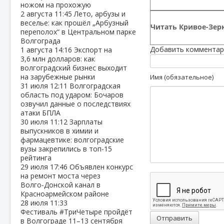
ножом на прохожую
2 августа
11:45
Лето, арбузы и
веселье: как прошёл „Арбузный
Читать Кривое-Зерк
переполох“ в Центральном парке
Волгограда
Добавить комментар
1 августа
14:16
Экспорт на
3,6 млн долларов: как
волгоградский бизнес выходит
на зарубежные рынки
Имя (обязательное)
31 июля
12:11
Волгоградская
область под ударом: Бочаров
озвучил данные о последствиях
атаки БПЛА
30 июля
11:12
Зарплаты
выпускников в химии и
фармацевтике: волгоградские
вузы закрепились в топ‑15
рейтинга
29 июля
17:46
Объявлен конкурс
на ремонт моста через
Волго‑Донской канал в
Красноармейском районе
28 июля
11:33
Фестиваль #ТриЧетыре пройдёт
Отправить
в Волгограде 11–13 сентября