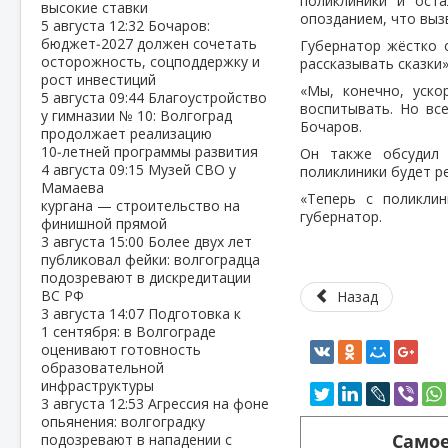
поликлиники и ост
высокие ставки
опозданием, что выз
5 августа
12:32
Бочаров:
бюджет‑2027 должен сочетать
Губернатор жёстко о
осторожность, соцподдержку и
рассказывать сказки
рост инвестиций
«Мы, конечно, уск
5 августа
09:44
Благоустройство
воспитывать. Но вс
у гимназии № 10: Волгоград
Бочаров.
продолжает реализацию
10‑летней программы развития
Он также обсудил 
4 августа
09:15
Музей СВО у
поликлиники будет р
Мамаева
«Теперь с поликли
кургана — строительство на
губернатор.
финишной прямой
3 августа
15:00
Более двух лет
публиковал фейки: волгоградца
подозревают в дискредитации
ВС РФ
Назад
3 августа
14:07
Подготовка к
1 сентября: в Волгограде
оценивают готовность
образовательной
инфраструктуры
3 августа
12:53
Агрессия на фоне
опьянения: волгоградку
Самое
подозревают в нападении с