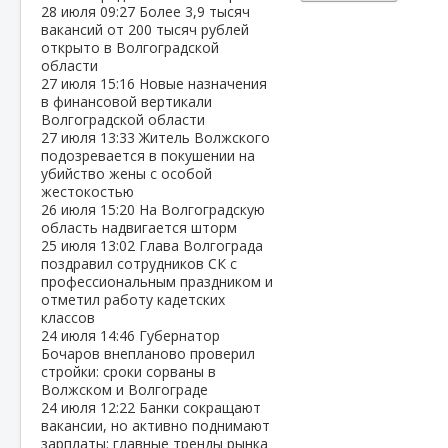
28 июля
09:27
Более 3,9 тысяч
вакансий от 200 тысяч рублей
открыто в Волгоградской
области
27 июля
15:16
Новые назначения
в финансовой вертикали
Волгоградской области
27 июля
13:33
Житель Волжского
подозревается в покушении на
убийство жены с особой
жестокостью
26 июля
15:20
На Волгоградскую
область надвигается шторм
25 июля
13:02
Глава Волгограда
поздравил сотрудников СК с
профессиональным праздником и
отметил работу кадетских
классов
24 июля
14:46
Губернатор
Бочаров внепланово проверил
стройки: сроки сорваны в
Волжском и Волгограде
24 июля
12:22
Банки сокращают
вакансии, но активно поднимают
зарплаты: главные тренды рынка