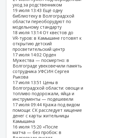
уход за родственником
19 июля
13:43
Ещё одну
библиотеку в Волгоградской
области переоборудуют по
модельному стандарту
18 июля
13:14
От квестов до
VR‑туров: в Камышине готовят к
открытию детский
просветительский центр
17 июля
14:02
Орден
Мужества — посмертно: в
Волгограде увековечили память
сотрудника УФСИН Сергея
Рыкова
17 июля
13:51
Цены в
Волгоградской области: овощи и
топливо подорожали, яйца и
инструменты — подешевели
17 июля
09:44
Кража под видом
помощи: СК расследует хищение
денег с карты жительницы
Камышина
16 июля
15:20
«После
матча — без пробок: в
Волгограде пустят