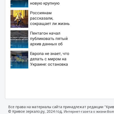
новую крупную
войну в Европе
Россиянам
неизбежной
рассказали,
сокращает ли жизнь
ночная работа
Пентагон начал
публиковать пятый
архив данных об
НЛО
Европа не знает, что
делать с миром на
Украине: остановка
боев грозит для нее
хаосом
Все права на материалы сайта принадлежат редакции "Крив
© Кривое зеркало.ру, 2024 год, И
нтернет-газета о жизни Волг