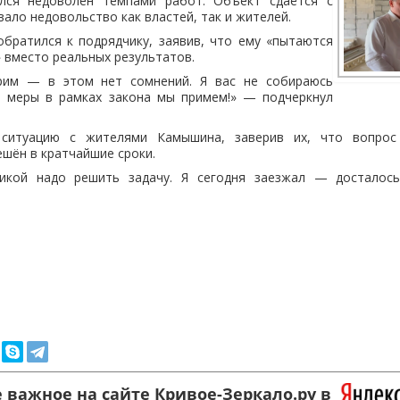
ался недоволен темпами работ. Объект сдаётся с
вало недовольство как властей, так и жителей.
братился к подрядчику, заявив, что ему «пытаются
» вместо реальных результатов.
орим — в этом нет сомнений. Я вас не собираюсь
е меры в рамках закона мы примем!» — подчеркнул
ситуацию с жителями Камышина, заверив их, что вопрос
ешён в кратчайшие сроки.
никой надо решить задачу. Я сегодня заезжал — досталос
 важное на сайте Кривое-Зеркало.ру в