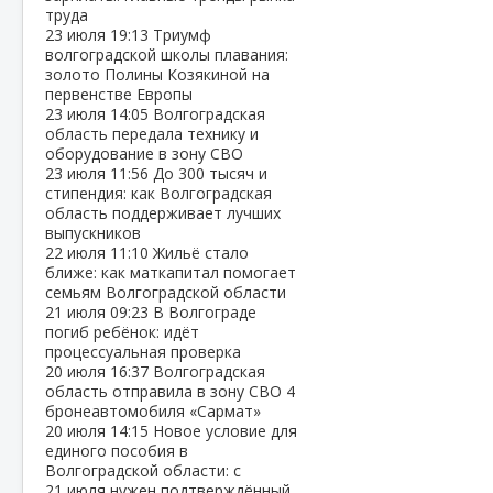
труда
23 июля
19:13
Триумф
волгоградской школы плавания:
золото Полины Козякиной на
первенстве Европы
23 июля
14:05
Волгоградская
область передала технику и
оборудование в зону СВО
23 июля
11:56
До 300 тысяч и
стипендия: как Волгоградская
область поддерживает лучших
выпускников
22 июля
11:10
Жильё стало
ближе: как маткапитал помогает
семьям Волгоградской области
21 июля
09:23
В Волгограде
погиб ребёнок: идёт
процессуальная проверка
20 июля
16:37
Волгоградская
область отправила в зону СВО 4
бронеавтомобиля «Сармат»
20 июля
14:15
Новое условие для
единого пособия в
Волгоградской области: с
21 июля нужен подтверждённый