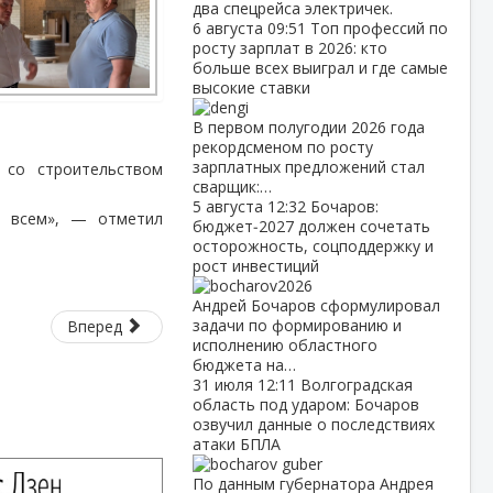
два спецрейса электричек.
6 августа
09:51
Топ профессий по
росту зарплат в 2026: кто
больше всех выиграл и где самые
высокие ставки
В первом полугодии 2026 года
рекордсменом по росту
зарплатных предложений стал
 со строительством
сварщик:…
5 августа
12:32
Бочаров:
ь всем», — отметил
бюджет‑2027 должен сочетать
осторожность, соцподдержку и
рост инвестиций
Андрей Бочаров сформулировал
задачи по формированию и
Вперед
исполнению областного
бюджета на…
31 июля
12:11
Волгоградская
область под ударом: Бочаров
озвучил данные о последствиях
атаки БПЛА
По данным губернатора Андрея