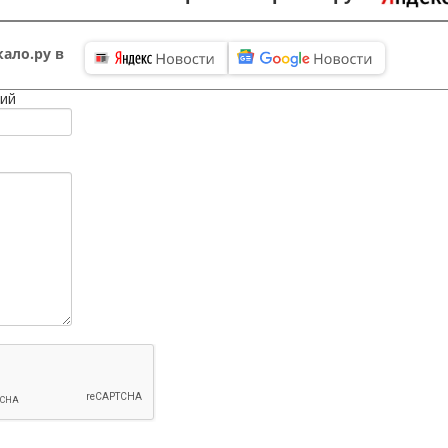
ало.ру в
ий