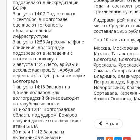
бронирования отеле
подозревают в дискредитации
года и составил р
ВС РФ
трёхдневные путешес
3 августа
14:07
Подготовка к
1 сентября: в Волгограде
Лидерами рейтинга 
оценивают готовность
место. Средняя стои
образовательной
составила 5955 рубле
инфраструктуры
Топ-10 самых популя
3 августа
12:53
Агрессия на фоне
опьянения: волгоградку
Москва, Московская 
подозревают в нападении с
Казань, Татарстан — 
ножом на прохожую
Волгоград, Волгогра
2 августа
11:45
Лето, арбузы и
Ярославль, Ярославс
веселье: как прошёл „Арбузный
Самара, Самарская о
переполох“ в Центральном парке
Владимир, Владимирс
Волгограда
Петрозаводск, Карел
1 августа
14:16
Экспорт на
Новороссийск, Красн
3,6 млн долларов: как
Сортавала, Карелия 
волгоградский бизнес выходит
Архипо-Осиповка, Кр
на зарубежные рынки
31 июля
12:11
Волгоградская
область под ударом: Бочаров
озвучил данные о последствиях
Назад
атаки БПЛА
30 июля
11:12
Зарплаты
выпускников в химии и