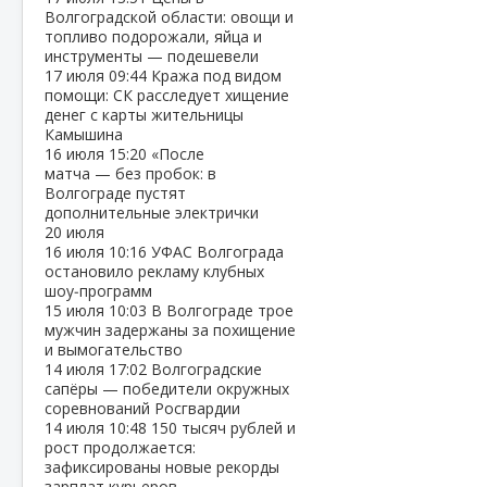
Волгоградской области: овощи и
топливо подорожали, яйца и
инструменты — подешевели
17 июля
09:44
Кража под видом
помощи: СК расследует хищение
денег с карты жительницы
Камышина
16 июля
15:20
«После
матча — без пробок: в
Волгограде пустят
дополнительные электрички
20 июля
16 июля
10:16
УФАС Волгограда
остановило рекламу клубных
шоу‑программ
15 июля
10:03
В Волгограде трое
мужчин задержаны за похищение
и вымогательство
14 июля
17:02
Волгоградские
сапёры — победители окружных
соревнований Росгвардии
14 июля
10:48
150 тысяч рублей и
рост продолжается:
зафиксированы новые рекорды
зарплат курьеров