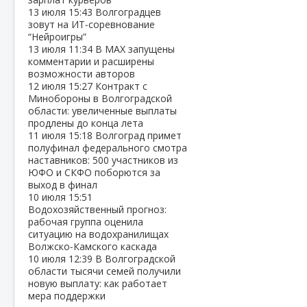
13 июля
15:43
Волгоградцев
зовут на ИТ‑соревнование
“Нейроигры”
13 июля
11:34
В МАХ запущены
комментарии и расширены
возможности авторов
12 июля
15:27
Контракт с
Минобороны в Волгоградской
области: увеличенные выплаты
продлены до конца лета
11 июля
15:18
Волгоград примет
полуфинал федерального смотра
наставников: 500 участников из
ЮФО и СКФО поборются за
выход в финал
10 июля
15:51
Водохозяйственный прогноз:
рабочая группа оценила
ситуацию на водохранилищах
Волжско‑Камского каскада
10 июля
12:39
В Волгоградской
области тысячи семей получили
новую выплату: как работает
мера поддержки