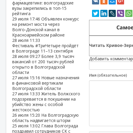
фармацевтике: волгоградские
вузы закрепились в топ‑15
рейтинга
29 июля
17:46
Объявлен конкурс
на ремонт моста через
Самое
Волго‑Донской канал в
Красноармейском районе
28 июля
11:33
Читать Кривое-Зерк
Фестиваль #ТриЧетыре пройдёт
в Волгограде 11–13 сентября
28 июля
09:27
Более 3,9 тысяч
Добавить комментар
вакансий от 200 тысяч рублей
открыто в Волгоградской
области
Имя (обязательное)
27 июля
15:16
Новые назначения
в финансовой вертикали
Волгоградской области
27 июля
13:33
Житель Волжского
подозревается в покушении на
убийство жены с особой
жестокостью
26 июля
15:20
На Волгоградскую
область надвигается шторм
25 июля
13:02
Глава Волгограда
поздравил сотрудников СК с