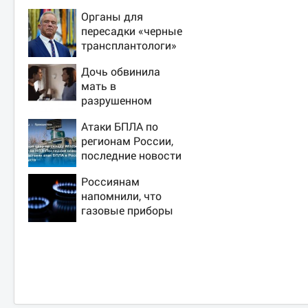
Органы для
пересадки «черные
трансплантологи»
извлекали у еще
Дочь обвинила
живых пациентов
мать в
разрушенном
детстве, не зная
Атаки БПЛА по
всей правды о
регионам России,
своём отце -
последние новости
история одной
на 7 августа 2026:
семьи
Россиянам
последствия, атаки
напомнили, что
на склады
газовые приборы
Wildberries,
нельзя
состояние
ремонтировать
пострадавших
самостоятельно