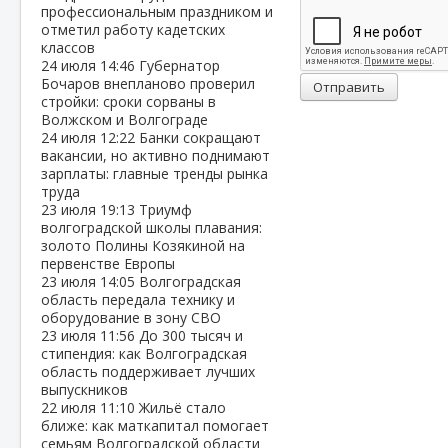
профессиональным праздником и
отметил работу кадетских
классов
24 июля
14:46
Губернатор
Бочаров внепланово проверил
Отправить
стройки: сроки сорваны в
Волжском и Волгограде
24 июля
12:22
Банки сокращают
вакансии, но активно поднимают
зарплаты: главные тренды рынка
труда
23 июля
19:13
Триумф
волгоградской школы плавания:
золото Полины Козякиной на
первенстве Европы
23 июля
14:05
Волгоградская
область передала технику и
оборудование в зону СВО
23 июля
11:56
До 300 тысяч и
стипендия: как Волгоградская
область поддерживает лучших
выпускников
22 июля
11:10
Жильё стало
ближе: как маткапитал помогает
семьям Волгоградской области