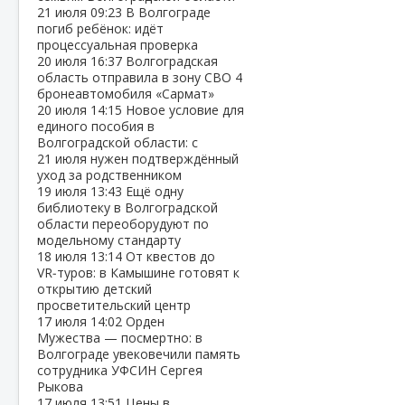
21 июля
09:23
В Волгограде
погиб ребёнок: идёт
процессуальная проверка
20 июля
16:37
Волгоградская
область отправила в зону СВО 4
бронеавтомобиля «Сармат»
20 июля
14:15
Новое условие для
единого пособия в
Волгоградской области: с
21 июля нужен подтверждённый
уход за родственником
19 июля
13:43
Ещё одну
библиотеку в Волгоградской
области переоборудуют по
модельному стандарту
18 июля
13:14
От квестов до
VR‑туров: в Камышине готовят к
открытию детский
просветительский центр
17 июля
14:02
Орден
Мужества — посмертно: в
Волгограде увековечили память
сотрудника УФСИН Сергея
Рыкова
17 июля
13:51
Цены в