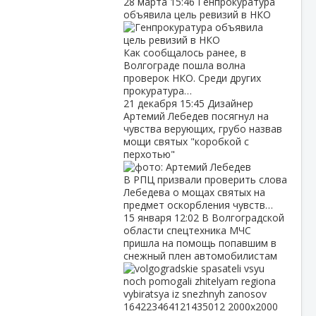
28 марта
15:46
Генпрокуратура
объявила цель ревизий в НКО
Как сообщалось ранее, в
Волгограде пошла волна
проверок НКО. Среди других
прокуратура…
21 декабря
15:45
Дизайнер
Артемий Лебедев посягнул на
чувства верующих, грубо назвав
мощи святых "коробкой с
перхотью"
В РПЦ призвали проверить слова
Лебедева о мощах святых на
предмет оскорбления чувств…
15 января
12:02
В Волгоградской
области спецтехника МЧС
пришла на помощь попавшим в
снежный плен автомобилистам