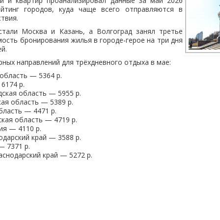
й и квартир проанализировал данные за май 2026
ейтинг городов, куда чаще всего отправляются в
твия.
стали Москва и Казань, а Волгоград занял третье
мость бронирования жилья в городе-герое на три дня
й.
рных направлений для трёхдневного отдыха в мае:
область — 5364 р.
6174 р.
дская область — 5955 р.
кая область — 5389 р.
бласть — 4471 р.
кая область — 4719 р.
ия — 4110 р.
одарский край — 3588 р.
— 7371 р.
аснодарский край — 5272 р.