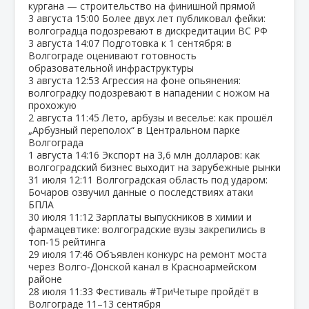
кургана — строительство на финишной прямой
3 августа
15:00
Более двух лет публиковал фейки:
волгоградца подозревают в дискредитации ВС РФ
3 августа
14:07
Подготовка к 1 сентября: в
Волгограде оценивают готовность
образовательной инфраструктуры
3 августа
12:53
Агрессия на фоне опьянения:
волгоградку подозревают в нападении с ножом на
прохожую
2 августа
11:45
Лето, арбузы и веселье: как прошёл
„Арбузный переполох“ в Центральном парке
Волгограда
1 августа
14:16
Экспорт на 3,6 млн долларов: как
волгоградский бизнес выходит на зарубежные рынки
31 июля
12:11
Волгоградская область под ударом:
Бочаров озвучил данные о последствиях атаки
БПЛА
30 июля
11:12
Зарплаты выпускников в химии и
фармацевтике: волгоградские вузы закрепились в
топ‑15 рейтинга
29 июля
17:46
Объявлен конкурс на ремонт моста
через Волго‑Донской канал в Красноармейском
районе
28 июля
11:33
Фестиваль #ТриЧетыре пройдёт в
Волгограде 11–13 сентября