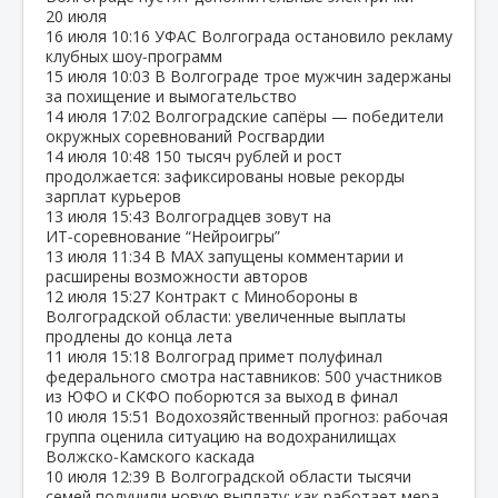
20 июля
16 июля
10:16
УФАС Волгограда остановило рекламу
клубных шоу‑программ
15 июля
10:03
В Волгограде трое мужчин задержаны
за похищение и вымогательство
14 июля
17:02
Волгоградские сапёры — победители
окружных соревнований Росгвардии
14 июля
10:48
150 тысяч рублей и рост
продолжается: зафиксированы новые рекорды
зарплат курьеров
13 июля
15:43
Волгоградцев зовут на
ИТ‑соревнование “Нейроигры”
13 июля
11:34
В МАХ запущены комментарии и
расширены возможности авторов
12 июля
15:27
Контракт с Минобороны в
Волгоградской области: увеличенные выплаты
продлены до конца лета
11 июля
15:18
Волгоград примет полуфинал
федерального смотра наставников: 500 участников
из ЮФО и СКФО поборются за выход в финал
10 июля
15:51
Водохозяйственный прогноз: рабочая
группа оценила ситуацию на водохранилищах
Волжско‑Камского каскада
10 июля
12:39
В Волгоградской области тысячи
семей получили новую выплату: как работает мера