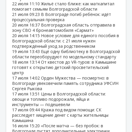
22 июля
11:10
Жильё стало ближе: как маткапитал
помогает семьям Волгоградской области
21 июля
09:23
В Волгограде погиб ребёнок: идёт
процессуальная проверка
20 июля
16:37
Волгоградская область отправила в
зону СВО 4 бронеавтомобиля «Сармат»
20 июля
14:15
Новое условие для единого пособия в
Волгоградской области: с 21 июля нужен
подтверждённый уход за родственником
19 июля
13:43
Ещё одну библиотеку в Волгоградской
области переоборудуют по модельному стандарту
18 июля
13:14
От квестов до VR‑туров: в Камышине
готовят к открытию детский просветительский
центр
17 июля
14:02
Орден Мужества — посмертно: в
Волгограде увековечили память сотрудника УФСИН
Сергея Рыкова
17 июля
13:51
Цены в Волгоградской области:
овощи и топливо подорожали, яйца и
инструменты — подешевели
17 июля
09:44
Кража под видом помощи: СК
расследует хищение денег с карты жительницы
Камышина
16 июля
15:20
«После матча — без пробок: в
Волгограде пустят дополнительные электрички