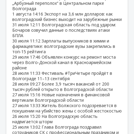
„Арбузный переполох“ в Центральном парке
Волгограда
1 августа
14:16
Экспорт на 3,6 млн долларов: как
волгоградский бизнес выходит на зарубежные рынки
31 июля
12:11
Волгоградская область под ударом:
Бочаров озвучил данные о последствиях атаки
БПЛА
30 июля
11:12
Зарплаты выпускников в химии и
фармацевтике: волгоградские вузы закрепились в
топ‑15 рейтинга
29 июля
17:46
Объявлен конкурс на ремонт моста
через Волго‑Донской канал в Красноармейском
районе
28 июля
11:33
Фестиваль #ТриЧетыре пройдёт в
Волгограде 11–13 сентября
28 июля
09:27
Более 3,9 тысяч вакансий от 200
тысяч рублей открыто в Волгоградской области
27 июля
15:16
Новые назначения в финансовой
вертикали Волгоградской области
27 июля
13:33
Житель Волжского подозревается в
покушении на убийство жены с особой жестокостью
26 июля
15:20
На Волгоградскую область
надвигается шторм
25 июля
13:02
Глава Волгограда поздравил
сотрудников СК с профессиональным праздником и