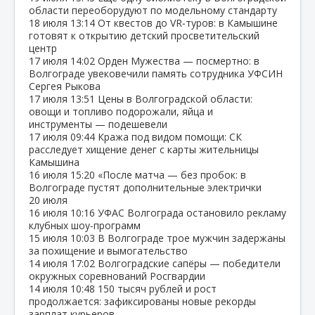
области переоборудуют по модельному стандарту
18 июля
13:14
От квестов до VR‑туров: в Камышине
готовят к открытию детский просветительский
центр
17 июля
14:02
Орден Мужества — посмертно: в
Волгограде увековечили память сотрудника УФСИН
Сергея Рыкова
17 июля
13:51
Цены в Волгоградской области:
овощи и топливо подорожали, яйца и
инструменты — подешевели
17 июля
09:44
Кража под видом помощи: СК
расследует хищение денег с карты жительницы
Камышина
16 июля
15:20
«После матча — без пробок: в
Волгограде пустят дополнительные электрички
20 июля
16 июля
10:16
УФАС Волгограда остановило рекламу
клубных шоу‑программ
15 июля
10:03
В Волгограде трое мужчин задержаны
за похищение и вымогательство
14 июля
17:02
Волгоградские сапёры — победители
окружных соревнований Росгвардии
14 июля
10:48
150 тысяч рублей и рост
продолжается: зафиксированы новые рекорды
зарплат курьеров