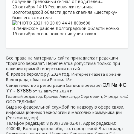
получили тревожный сигнал от водителей…
20 октября
14:13
Ревнивая жительница
Волгоградской области дотла спалила «шестерку»
бывшего сожителя
В Ленинском районе Волгоградской области ночью
19 октября огонь полностью уничтожил…
Все права на материалы сайта принадлежат редакции
"Кривого зеркала". Перепечатка допустима только при
наличии прямой гиперссылки на сайт.
© Кривое зеркало.ру, 2024 год, И
нтернет-газета о жизни
Волгограда, области и России. 18+
ЭЛ № ФС
Свидетельство о регистрации (запись в реестре)
77 - 87885
от 12 августа 2024 г.
:
Главный редактор: Крылов Александр Сергеевич, Учредитель
ООО "ЕДКММ"
Выдано федеральной службой по надзору в сфере связи,
информационных технологий и массовых коммуникаций
(Роскомнадзор)
Телефон редакции:
8 (909) 388-02-01
, Адрес редакции:
400048, Волгоградская обл, г.о. город-герой Волгоград, г
Волгоград, пр-кт им. Маршала Советского Союза Г.К.