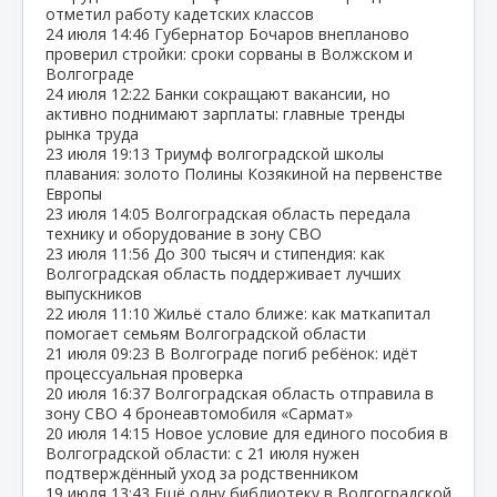
отметил работу кадетских классов
24 июля
14:46
Губернатор Бочаров внепланово
проверил стройки: сроки сорваны в Волжском и
Волгограде
24 июля
12:22
Банки сокращают вакансии, но
активно поднимают зарплаты: главные тренды
рынка труда
23 июля
19:13
Триумф волгоградской школы
плавания: золото Полины Козякиной на первенстве
Европы
23 июля
14:05
Волгоградская область передала
технику и оборудование в зону СВО
23 июля
11:56
До 300 тысяч и стипендия: как
Волгоградская область поддерживает лучших
выпускников
22 июля
11:10
Жильё стало ближе: как маткапитал
помогает семьям Волгоградской области
21 июля
09:23
В Волгограде погиб ребёнок: идёт
процессуальная проверка
20 июля
16:37
Волгоградская область отправила в
зону СВО 4 бронеавтомобиля «Сармат»
20 июля
14:15
Новое условие для единого пособия в
Волгоградской области: с 21 июля нужен
подтверждённый уход за родственником
19 июля
13:43
Ещё одну библиотеку в Волгоградской