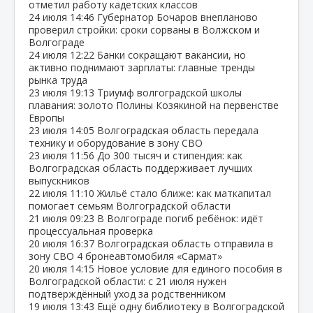
отметил работу кадетских классов
24 июля
14:46
Губернатор Бочаров внепланово
проверил стройки: сроки сорваны в Волжском и
Волгограде
24 июля
12:22
Банки сокращают вакансии, но
активно поднимают зарплаты: главные тренды
рынка труда
23 июля
19:13
Триумф волгоградской школы
плавания: золото Полины Козякиной на первенстве
Европы
23 июля
14:05
Волгоградская область передала
технику и оборудование в зону СВО
23 июля
11:56
До 300 тысяч и стипендия: как
Волгоградская область поддерживает лучших
выпускников
22 июля
11:10
Жильё стало ближе: как маткапитал
помогает семьям Волгоградской области
21 июля
09:23
В Волгограде погиб ребёнок: идёт
процессуальная проверка
20 июля
16:37
Волгоградская область отправила в
зону СВО 4 бронеавтомобиля «Сармат»
20 июля
14:15
Новое условие для единого пособия в
Волгоградской области: с 21 июля нужен
подтверждённый уход за родственником
19 июля
13:43
Ещё одну библиотеку в Волгоградской