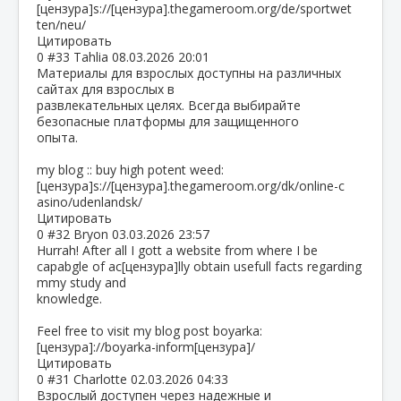
[цензура]s://[цензура].thegameroom.org/de/sportwet
ten/neu/
Цитировать
0
#33
Tahlia
08.03.2026 20:01
Материалы для взрослых доступны на различных
сайтах для взрослых в
развлекательных целях. Всегда выбирайте
безопасные платформы для защищенного
опыта.
my blog :: buy high potent weed:
[цензура]s://[цензура].thegameroom.org/dk/online-c
asino/udenlandsk/
Цитировать
0
#32
Bryon
03.03.2026 23:57
Hurrah! After all I gott a website from where I be
capabgle of ac[цензура]lly obtain usefull facts regarding
mmy study and
knowledge.
Feel free to visit my blog post boyarka:
[цензура]://boyarka-inform[цензура]/
Цитировать
0
#31
Charlotte
02.03.2026 04:33
Взрослый доступен через надежные и