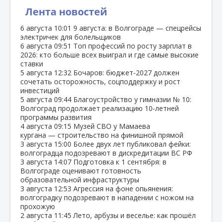
Лента новостей
6 августа
10:01
9 августа: в Волгограде — спецрейсы
электричек для болельщиков
6 августа
09:51
Топ профессий по росту зарплат в
2026: кто больше всех выиграл и где самые высокие
ставки
5 августа
12:32
Бочаров: бюджет‑2027 должен
сочетать осторожность, соцподдержку и рост
инвестиций
5 августа
09:44
Благоустройство у гимназии № 10:
Волгоград продолжает реализацию 10‑летней
программы развития
4 августа
09:15
Музей СВО у Мамаева
кургана — строительство на финишной прямой
3 августа
15:00
Более двух лет публиковал фейки:
волгоградца подозревают в дискредитации ВС РФ
3 августа
14:07
Подготовка к 1 сентября: в
Волгограде оценивают готовность
образовательной инфраструктуры
3 августа
12:53
Агрессия на фоне опьянения:
волгоградку подозревают в нападении с ножом на
прохожую
2 августа
11:45
Лето, арбузы и веселье: как прошёл