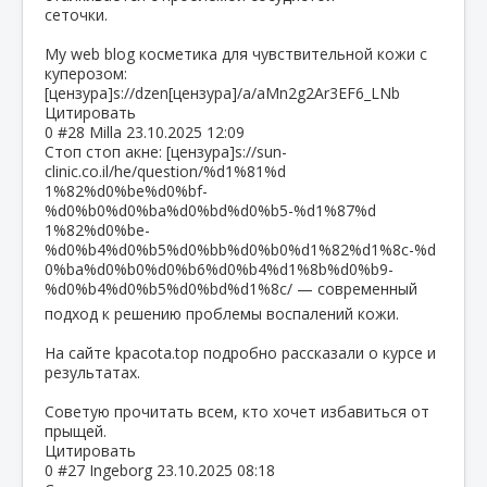
сеточки.
My web blog косметика для чувствительной кожи с
куперозом:
[цензура]s://dzen[цензура]/a/aMn2g2Ar3EF6_LNb
Цитировать
0
#28
Milla
23.10.2025 12:09
Стоп стоп акне: [цензура]s://sun-
clinic.co.il/he/question/%d1%81%d
1%82%d0%be%d0%bf-
%d0%b0%d0%ba%d0%bd%d0%b5-%d1%87%d
1%82%d0%be-
%d0%b4%d0%b5%d0%bb%d0%b0%d1%82%d1%8c-%d
0%ba%d0%b0%d0%b6%d0%b4%d1%8b%d0%b9-
%d0%b4%d0%b5%d0
%bd%d1%8c/ — современный
подход к решению проблемы воспалений кожи.
На сайте kpacota.top подробно рассказали о курсе и
результатах.
Советую прочитать всем, кто хочет избавиться от
прыщей.
Цитировать
0
#27
Ingeborg
23.10.2025 08:18