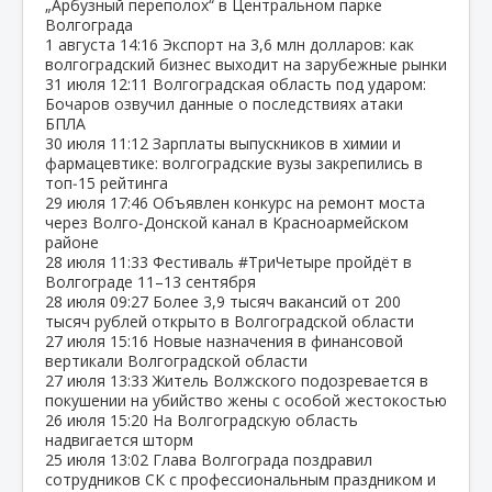
„Арбузный переполох“ в Центральном парке
Волгограда
1 августа
14:16
Экспорт на 3,6 млн долларов: как
волгоградский бизнес выходит на зарубежные рынки
31 июля
12:11
Волгоградская область под ударом:
Бочаров озвучил данные о последствиях атаки
БПЛА
30 июля
11:12
Зарплаты выпускников в химии и
фармацевтике: волгоградские вузы закрепились в
топ‑15 рейтинга
29 июля
17:46
Объявлен конкурс на ремонт моста
через Волго‑Донской канал в Красноармейском
районе
28 июля
11:33
Фестиваль #ТриЧетыре пройдёт в
Волгограде 11–13 сентября
28 июля
09:27
Более 3,9 тысяч вакансий от 200
тысяч рублей открыто в Волгоградской области
27 июля
15:16
Новые назначения в финансовой
вертикали Волгоградской области
27 июля
13:33
Житель Волжского подозревается в
покушении на убийство жены с особой жестокостью
26 июля
15:20
На Волгоградскую область
надвигается шторм
25 июля
13:02
Глава Волгограда поздравил
сотрудников СК с профессиональным праздником и