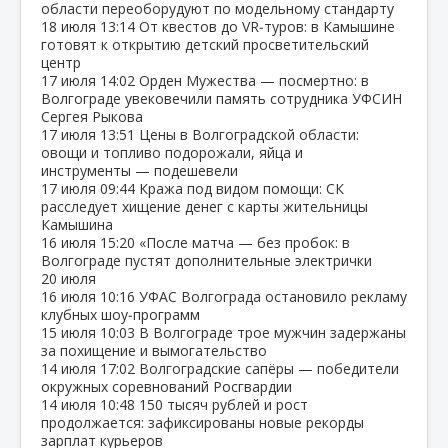
области переоборудуют по модельному стандарту
18 июля
13:14
От квестов до VR‑туров: в Камышине
готовят к открытию детский просветительский
центр
17 июля
14:02
Орден Мужества — посмертно: в
Волгограде увековечили память сотрудника УФСИН
Сергея Рыкова
17 июля
13:51
Цены в Волгоградской области:
овощи и топливо подорожали, яйца и
инструменты — подешевели
17 июля
09:44
Кража под видом помощи: СК
расследует хищение денег с карты жительницы
Камышина
16 июля
15:20
«После матча — без пробок: в
Волгограде пустят дополнительные электрички
20 июля
16 июля
10:16
УФАС Волгограда остановило рекламу
клубных шоу‑программ
15 июля
10:03
В Волгограде трое мужчин задержаны
за похищение и вымогательство
14 июля
17:02
Волгоградские сапёры — победители
окружных соревнований Росгвардии
14 июля
10:48
150 тысяч рублей и рост
продолжается: зафиксированы новые рекорды
зарплат курьеров