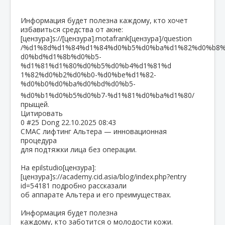
Информация будет полезна каждому, кто хочет
избавиться средства от акне:
[цензура]s://[цензура].motafrank[цензура]/question
/%d1%8d%d1%84%d1%84%d0%b5%d0%ba%d1%82%d0%b8
d0%bd%d1%8b%d0%b5-
%d1%81%d1%80%d0%b5%d0%b4%d1%81%d
1%82%d0%b2%d0%b0-%d0%be%d1%82-
%d0%b0%d0%ba%d0%bd%d
0%b5-
%d0%b1%d0%b5%d0%b7-%d1%81%d0%ba%d1%80/
прыщей.
Цитировать
0
#25
Dong
22.10.2025 08:43
СМАС лифтинг Альтера — инновационная
процедура
для подтяжки лица без операции.
На epilstudio[цензура]:
[цензура]s://academy.cid.asia/blog/index.php?entry
id=54181 подробно рассказали
об аппарате Альтера и его преимуществах.
Информация будет полезна
каждому, кто заботится о молодости кожи.