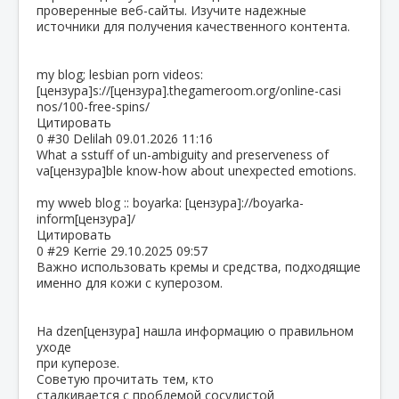
проверенные веб-сайты. Изучите надежные
источники для получения качественного контента.
my blog; lesbian porn videos:
[цензура]s://[цензура].thegameroom.org/online-casi
nos/100-free-spins/
Цитировать
0
#30
Delilah
09.01.2026 11:16
What a sstuff of un-ambiguity and preserveness of
va[цензура]ble know-how about unexpected emotions.
my wweb blog :: boyarka: [цензура]://boyarka-
inform[цензура]/
Цитировать
0
#29
Kerrie
29.10.2025 09:57
Важно использовать кремы и средства, подходящие
именно для кожи с куперозом.
На dzen[цензура] нашла информацию о правильном
уходе
при куперозе.
Советую прочитать тем, кто
сталкивается с проблемой сосудистой