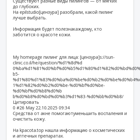
Существуют разные виды пилингов — от мягких
до глубоких.
На epilstudio[цензура] разобрали, какой пилинг
лучше выбрать.
Информация будет полезнакаждому, кто
заботится о красоте кожи.
My homepage пилинг для лица: [цензура]s://sun-
clinic.co.il/he/question/%d1%8d%d
0%ba%d1%81%d0%bf%d0%b5%d1%80%d1%82%d0%bd%d0
b5-
%d1%80%d1%83%d0%ba%d0%be%d0%b2%d0%be%d0%b4%
1%d1%82%d0%b2%d0%be-%d0%bf%d0%be-
%d0%bf%d0%b8%d0%b
b%d0%b8%d0%bd%d0%b3%d1%83-%d0%bb%d0%b8/
Цитировать
0
#26
May
22.10.2025 09:34
Средства от акне помогаютуменьшить воспаления и
очистить кожу.
На kpacota.top нашла информацию о косметических
и аптечных препаратах.