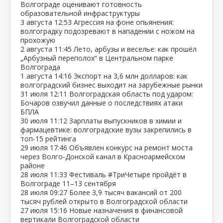
Волгограде оценивают готовность
образовательной инфраструктуры
3 августа
12:53
Агрессия на фоне опьянения:
волгоградку подозревают в нападении с ножом на
прохожую
2 августа
11:45
Лето, арбузы и веселье: как прошёл
„Арбузный переполох“ в Центральном парке
Волгограда
1 августа
14:16
Экспорт на 3,6 млн долларов: как
волгоградский бизнес выходит на зарубежные рынки
31 июля
12:11
Волгоградская область под ударом:
Бочаров озвучил данные о последствиях атаки
БПЛА
30 июля
11:12
Зарплаты выпускников в химии и
фармацевтике: волгоградские вузы закрепились в
топ‑15 рейтинга
29 июля
17:46
Объявлен конкурс на ремонт моста
через Волго‑Донской канал в Красноармейском
районе
28 июля
11:33
Фестиваль #ТриЧетыре пройдёт в
Волгограде 11–13 сентября
28 июля
09:27
Более 3,9 тысяч вакансий от 200
тысяч рублей открыто в Волгоградской области
27 июля
15:16
Новые назначения в финансовой
вертикали Волгоградской области