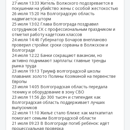
27 июля
13:33
Житель Волжского подозревается в
покушении на убийство жены с особой жестокостью
26 июля
15:20
На Волгоградскую область
надвигается шторм
25 июля
13:02
Глава Волгограда поздравил
сотрудников СК с профессиональным праздником и
отметил работу кадетских классов
24 июля
14:46
Губернатор Бочаров внепланово
проверил стройки: сроки сорваны в Волжском и
Волгограде
24 июля
12:22
Банки сокращают вакансии, но
активно поднимают зарплаты: главные тренды
рынка труда
23 июля
19:13
Триумф волгоградской школы
плавания: золото Полины Козякиной на первенстве
Европы
23 июля
14:05
Волгоградская область передала
технику и оборудование в зону СВО
23 июля
11:56
До 300 тысяч и стипендия: как
Волгоградская область поддерживает лучших
выпускников
22 июля
11:10
Жильё стало ближе: как маткапитал
помогает семьям Волгоградской области
21 июля
09:23
В Волгограде погиб ребёнок: идёт
процессуальная проверка