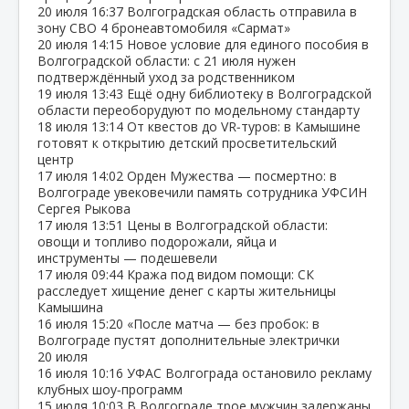
20 июля
16:37
Волгоградская область отправила в
зону СВО 4 бронеавтомобиля «Сармат»
20 июля
14:15
Новое условие для единого пособия в
Волгоградской области: с 21 июля нужен
подтверждённый уход за родственником
19 июля
13:43
Ещё одну библиотеку в Волгоградской
области переоборудуют по модельному стандарту
18 июля
13:14
От квестов до VR‑туров: в Камышине
готовят к открытию детский просветительский
центр
17 июля
14:02
Орден Мужества — посмертно: в
Волгограде увековечили память сотрудника УФСИН
Сергея Рыкова
17 июля
13:51
Цены в Волгоградской области:
овощи и топливо подорожали, яйца и
инструменты — подешевели
17 июля
09:44
Кража под видом помощи: СК
расследует хищение денег с карты жительницы
Камышина
16 июля
15:20
«После матча — без пробок: в
Волгограде пустят дополнительные электрички
20 июля
16 июля
10:16
УФАС Волгограда остановило рекламу
клубных шоу‑программ
15 июля
10:03
В Волгограде трое мужчин задержаны