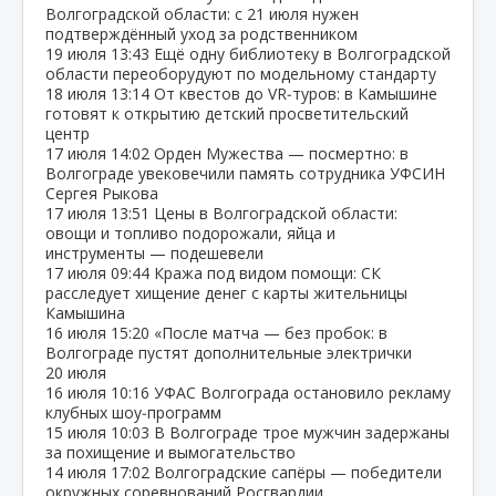
Волгоградской области: с 21 июля нужен
подтверждённый уход за родственником
19 июля
13:43
Ещё одну библиотеку в Волгоградской
области переоборудуют по модельному стандарту
18 июля
13:14
От квестов до VR‑туров: в Камышине
готовят к открытию детский просветительский
центр
17 июля
14:02
Орден Мужества — посмертно: в
Волгограде увековечили память сотрудника УФСИН
Сергея Рыкова
17 июля
13:51
Цены в Волгоградской области:
овощи и топливо подорожали, яйца и
инструменты — подешевели
17 июля
09:44
Кража под видом помощи: СК
расследует хищение денег с карты жительницы
Камышина
16 июля
15:20
«После матча — без пробок: в
Волгограде пустят дополнительные электрички
20 июля
16 июля
10:16
УФАС Волгограда остановило рекламу
клубных шоу‑программ
15 июля
10:03
В Волгограде трое мужчин задержаны
за похищение и вымогательство
14 июля
17:02
Волгоградские сапёры — победители
окружных соревнований Росгвардии