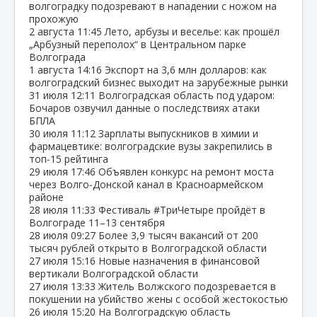
волгоградку подозревают в нападении с ножом на
прохожую
2 августа
11:45
Лето, арбузы и веселье: как прошёл
„Арбузный переполох“ в Центральном парке
Волгограда
1 августа
14:16
Экспорт на 3,6 млн долларов: как
волгоградский бизнес выходит на зарубежные рынки
31 июля
12:11
Волгоградская область под ударом:
Бочаров озвучил данные о последствиях атаки
БПЛА
30 июля
11:12
Зарплаты выпускников в химии и
фармацевтике: волгоградские вузы закрепились в
топ‑15 рейтинга
29 июля
17:46
Объявлен конкурс на ремонт моста
через Волго‑Донской канал в Красноармейском
районе
28 июля
11:33
Фестиваль #ТриЧетыре пройдёт в
Волгограде 11–13 сентября
28 июля
09:27
Более 3,9 тысяч вакансий от 200
тысяч рублей открыто в Волгоградской области
27 июля
15:16
Новые назначения в финансовой
вертикали Волгоградской области
27 июля
13:33
Житель Волжского подозревается в
покушении на убийство жены с особой жестокостью
26 июля
15:20
На Волгоградскую область