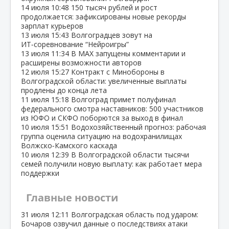
14 июля
10:48
150 тысяч рублей и рост
продолжается: зафиксированы новые рекорды
зарплат курьеров
13 июля
15:43
Волгоградцев зовут на
ИТ‑соревнование “Нейроигры”
13 июля
11:34
В МАХ запущены комментарии и
расширены возможности авторов
12 июля
15:27
Контракт с Минобороны в
Волгоградской области: увеличенные выплаты
продлены до конца лета
11 июля
15:18
Волгоград примет полуфинал
федерального смотра наставников: 500 участников
из ЮФО и СКФО поборются за выход в финал
10 июля
15:51
Водохозяйственный прогноз: рабочая
группа оценила ситуацию на водохранилищах
Волжско‑Камского каскада
10 июля
12:39
В Волгоградской области тысячи
семей получили новую выплату: как работает мера
поддержки
Главные новости
31 июля
12:11
Волгоградская область под ударом:
Бочаров озвучил данные о последствиях атаки